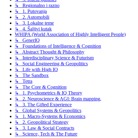
↳ Regionalno i razno
↳ 1. Putovanja
↳ 2. Automobili
↳ 3. Lokalne teme
↳ 4. Šaljivi kutak
WHIPA (World Association of Highly Intelligent People)
↳ GenerIQ
↳ Foundations of Intelligence & Cognition
↳ Abstract Thought & Philosophy
↳ Interdisciplinary Science & Futurism
↳ Social Engineering & Geopolitics
↳ Life with High IQ
↳ The Sandbox
↳ Tetra
↳ The Core & Cognition
↳ 1. Psychometrics & IQ Theory
↳ 2. Neuroscience & AGI: Brain mapping,
↳ 3. The Gifted Experience
↳ Global Systems & Geopolitics
↳ 1. Macro-Systems & Economics
↳ 2. Geopolitical Strategy
↳ 3. Law & Social Contracts
↳ Science, Tech & The Future