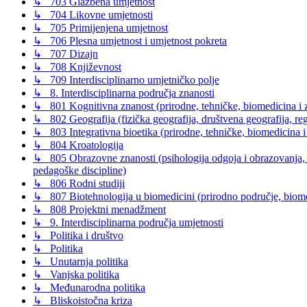
↳ 703 Glazbena umjetnost
↳ 704 Likovne umjetnosti
↳ 705 Primijenjena umjetnost
↳ 706 Plesna umjetnost i umjetnost pokreta
↳ 707 Dizajn
↳ 708 Književnost
↳ 709 Interdisciplinarno umjetničko polje
↳ 8. Interdisciplinarna područja znanosti
↳ 801 Kognitivna znanost (prirodne, tehničke, biomedicina i z
↳ 802 Geografija (fizička geografija, društvena geografija, reg
↳ 803 Integrativna bioetika (prirodne, tehničke, biomedicina i
↳ 804 Kroatologija
↳ 805 Obrazovne znanosti (psihologija odgoja i obrazovanja, s
pedagoške discipline)
↳ 806 Rodni studiji
↳ 807 Biotehnologija u biomedicini (prirodno područje, biomed
↳ 808 Projektni menadžment
↳ 9. Interdisciplinarna područja umjetnosti
↳ Politika i društvo
↳ Politika
↳ Unutarnja politika
↳ Vanjska politika
↳ Međunarodna politika
↳ Bliskoistočna kriza