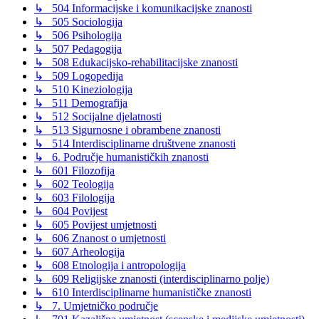
↳ 504 Informacijske i komunikacijske znanosti
↳ 505 Sociologija
↳ 506 Psihologija
↳ 507 Pedagogija
↳ 508 Edukacijsko-rehabilitacijske znanosti
↳ 509 Logopedija
↳ 510 Kineziologija
↳ 511 Demografija
↳ 512 Socijalne djelatnosti
↳ 513 Sigurnosne i obrambene znanosti
↳ 514 Interdisciplinarne društvene znanosti
↳ 6. Područje humanističkih znanosti
↳ 601 Filozofija
↳ 602 Teologija
↳ 603 Filologija
↳ 604 Povijest
↳ 605 Povijest umjetnosti
↳ 606 Znanost o umjetnosti
↳ 607 Arheologija
↳ 608 Etnologija i antropologija
↳ 609 Religijske znanosti (interdisciplinarno polje)
↳ 610 Interdisciplinarne humanističke znanosti
↳ 7. Umjetničko područje