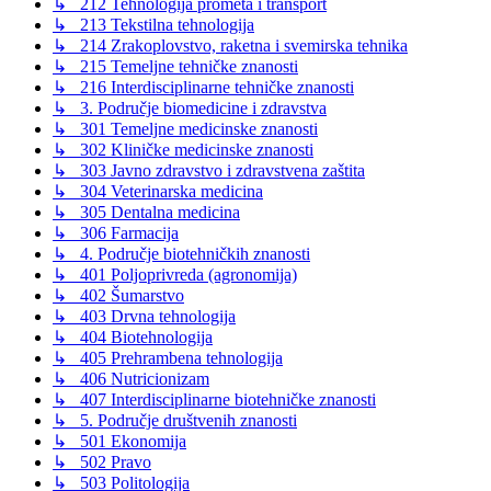
↳ 212 Tehnologija prometa i transport
↳ 213 Tekstilna tehnologija
↳ 214 Zrakoplovstvo, raketna i svemirska tehnika
↳ 215 Temeljne tehničke znanosti
↳ 216 Interdisciplinarne tehničke znanosti
↳ 3. Područje biomedicine i zdravstva
↳ 301 Temeljne medicinske znanosti
↳ 302 Kliničke medicinske znanosti
↳ 303 Javno zdravstvo i zdravstvena zaštita
↳ 304 Veterinarska medicina
↳ 305 Dentalna medicina
↳ 306 Farmacija
↳ 4. Područje biotehničkih znanosti
↳ 401 Poljoprivreda (agronomija)
↳ 402 Šumarstvo
↳ 403 Drvna tehnologija
↳ 404 Biotehnologija
↳ 405 Prehrambena tehnologija
↳ 406 Nutricionizam
↳ 407 Interdisciplinarne biotehničke znanosti
↳ 5. Područje društvenih znanosti
↳ 501 Ekonomija
↳ 502 Pravo
↳ 503 Politologija