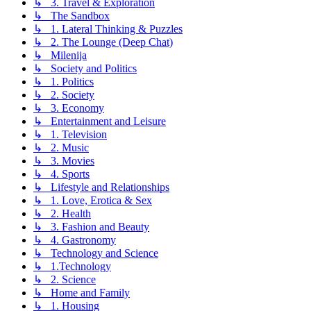
↳ 3. Travel & Exploration
↳ The Sandbox
↳ 1. Lateral Thinking & Puzzles
↳ 2. The Lounge (Deep Chat)
↳ Milenija
↳ Society and Politics
↳ 1. Politics
↳ 2. Society
↳ 3. Economy
↳ Entertainment and Leisure
↳ 1. Television
↳ 2. Music
↳ 3. Movies
↳ 4. Sports
↳ Lifestyle and Relationships
↳ 1. Love, Erotica & Sex
↳ 2. Health
↳ 3. Fashion and Beauty
↳ 4. Gastronomy
↳ Technology and Science
↳ 1.Technology
↳ 2. Science
↳ Home and Family
↳ 1. Housing