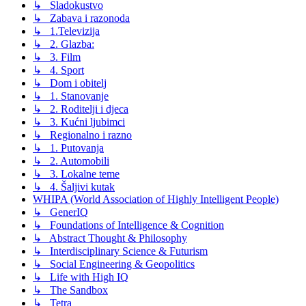
↳ Sladokustvo
↳ Zabava i razonoda
↳ 1.Televizija
↳ 2. Glazba:
↳ 3. Film
↳ 4. Sport
↳ Dom i obitelj
↳ 1. Stanovanje
↳ 2. Roditelji i djeca
↳ 3. Kućni ljubimci
↳ Regionalno i razno
↳ 1. Putovanja
↳ 2. Automobili
↳ 3. Lokalne teme
↳ 4. Šaljivi kutak
WHIPA (World Association of Highly Intelligent People)
↳ GenerIQ
↳ Foundations of Intelligence & Cognition
↳ Abstract Thought & Philosophy
↳ Interdisciplinary Science & Futurism
↳ Social Engineering & Geopolitics
↳ Life with High IQ
↳ The Sandbox
↳ Tetra