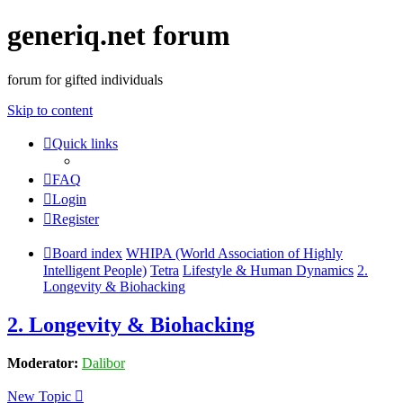
generiq.net forum
forum for gifted individuals
Skip to content
Quick links
FAQ
Login
Register
Board index
WHIPA (World Association of Highly
Intelligent People)
Tetra
Lifestyle & Human Dynamics
2.
Longevity & Biohacking
2. Longevity & Biohacking
Moderator:
Dalibor
New Topic