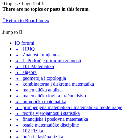
0 topics • Page
1
of
1
There are no topics or posts in this forum.
Return to Board Index
Jump to
IQ forumi
↳ HRIQ
↳ Znanost i umjetnost
↳ 1. Područje prirodnih znanosti
↳ 101 Matematika
↳ algebra
↳ geometrija i topologija
↳ kombinatorna i diskretna matematika
↳ matematička analiza
↳ matematička logika i računalstvo
↳ numerička matematika
↳ primijenjena matematika i matematičko modeliranje
↳ teorija vjerojatnosti i statistika
↳ financijska i poslovna matematika
↳ ostale matematičke discipline
↳ 102 Fizika
↳ opća i klasična fizika