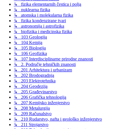
↳ fizika elementarnih čestica i polja
↳ nuklearna fizika
↳ atomska i molekularna fizika
↳ fizika kondenzirane tvari
↳ astronomija i astrofizika
↳ biofizika i medicinska fizika
↳ 103 Geologija
↳ 104 Kemija
↳ 105 Biologija
↳ 106 Geofizika
↳ 107 Interdisciplinarne prirodne znanosti
↳ 2. Područje tehničkih znanosti
↳ 201 Arhitektura i urbanizam
↳ 202 Brodogradnja
↳ 203 Elektrotehnika
↳ 204 Geodezija
↳ 205 Građevinarstvo
↳ 206 Grafička tehnologija
↳ 207 Kemijsko inženjerstvo
↳ 208 Metalurgija
↳ 209 Računalstvo
↳ 210 Rudarstvo, nafta i geološko inženjerstvo
↳ 211 Strojarstvo