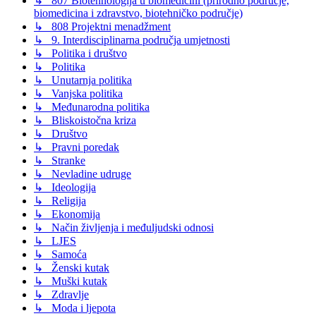
↳ 807 Biotehnologija u biomedicini (prirodno područje,
biomedicina i zdravstvo, biotehničko područje)
↳ 808 Projektni menadžment
↳ 9. Interdisciplinarna područja umjetnosti
↳ Politika i društvo
↳ Politika
↳ Unutarnja politika
↳ Vanjska politika
↳ Međunarodna politika
↳ Bliskoistočna kriza
↳ Društvo
↳ Pravni poredak
↳ Stranke
↳ Nevladine udruge
↳ Ideologija
↳ Religija
↳ Ekonomija
↳ Način življenja i međuljudski odnosi
↳ LJES
↳ Samoća
↳ Ženski kutak
↳ Muški kutak
↳ Zdravlje
↳ Moda i ljepota