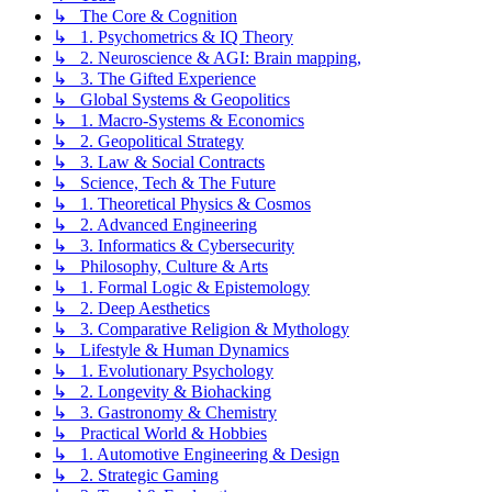
↳ The Core & Cognition
↳ 1. Psychometrics & IQ Theory
↳ 2. Neuroscience & AGI: Brain mapping,
↳ 3. The Gifted Experience
↳ Global Systems & Geopolitics
↳ 1. Macro-Systems & Economics
↳ 2. Geopolitical Strategy
↳ 3. Law & Social Contracts
↳ Science, Tech & The Future
↳ 1. Theoretical Physics & Cosmos
↳ 2. Advanced Engineering
↳ 3. Informatics & Cybersecurity
↳ Philosophy, Culture & Arts
↳ 1. Formal Logic & Epistemology
↳ 2. Deep Aesthetics
↳ 3. Comparative Religion & Mythology
↳ Lifestyle & Human Dynamics
↳ 1. Evolutionary Psychology
↳ 2. Longevity & Biohacking
↳ 3. Gastronomy & Chemistry
↳ Practical World & Hobbies
↳ 1. Automotive Engineering & Design
↳ 2. Strategic Gaming