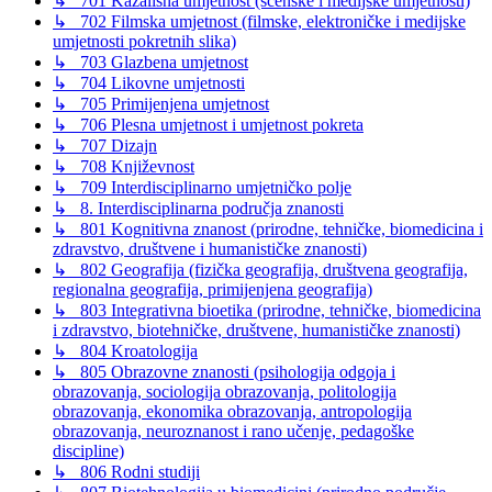
↳ 701 Kazališna umjetnost (scenske i medijske umjetnosti)
↳ 702 Filmska umjetnost (filmske, elektroničke i medijske
umjetnosti pokretnih slika)
↳ 703 Glazbena umjetnost
↳ 704 Likovne umjetnosti
↳ 705 Primijenjena umjetnost
↳ 706 Plesna umjetnost i umjetnost pokreta
↳ 707 Dizajn
↳ 708 Književnost
↳ 709 Interdisciplinarno umjetničko polje
↳ 8. Interdisciplinarna područja znanosti
↳ 801 Kognitivna znanost (prirodne, tehničke, biomedicina i
zdravstvo, društvene i humanističke znanosti)
↳ 802 Geografija (fizička geografija, društvena geografija,
regionalna geografija, primijenjena geografija)
↳ 803 Integrativna bioetika (prirodne, tehničke, biomedicina
i zdravstvo, biotehničke, društvene, humanističke znanosti)
↳ 804 Kroatologija
↳ 805 Obrazovne znanosti (psihologija odgoja i
obrazovanja, sociologija obrazovanja, politologija
obrazovanja, ekonomika obrazovanja, antropologija
obrazovanja, neuroznanost i rano učenje, pedagoške
discipline)
↳ 806 Rodni studiji