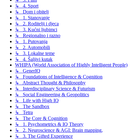
↳ 4. Sport
↳ Dom i obitelj
↳ 1. Stanovanje
↳ 2. Roditelji i djeca
↳ 3. Kućni ljubimci
↳ Regionalno i razno
↳ 1. Putovanja
↳ 2. Automobili
↳ 3. Lokalne teme
↳ 4. Šaljivi kutak
WHIPA (World Association of Highly Intelligent People)
↳ GenerIQ
↳ Foundations of Intelligence & Cognition
↳ Abstract Thought & Philosophy
↳ Interdisciplinary Science & Futurism
↳ Social Engineering & Geopolitics
↳ Life with High IQ
↳ The Sandbox
↳ Tetra
↳ The Core & Cognition
↳ 1. Psychometrics & IQ Theory
↳ 2. Neuroscience & AGI: Brain mapping,
↳ 3. The Gifted Experience