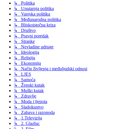
↳ Politika
↳ Unutarnja politika
↳ Vanjska politika
↳ Međunarodna politika
↳ Bliskoistočna kriza
↳ Društvo
↳ Pravni poredak
↳ Stranke
↳ Nevladine udruge
↳ Ideologija
↳ Religija
↳ Ekonomija
↳ Način življenja i međuljudski odnosi
↳ LJES
↳ Samoća
↳ Ženski kutak
↳ Muški kutak
↳ Zdravlje
↳ Moda i ljepota
↳ Sladokustvo
↳ Zabava i razonoda
↳ 1.Televizija
↳ 2. Glazba:
↳ 3. Film