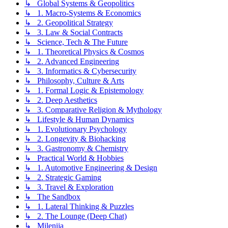
↳ Global Systems & Geopolitics
↳ 1. Macro-Systems & Economics
↳ 2. Geopolitical Strategy
↳ 3. Law & Social Contracts
↳ Science, Tech & The Future
↳ 1. Theoretical Physics & Cosmos
↳ 2. Advanced Engineering
↳ 3. Informatics & Cybersecurity
↳ Philosophy, Culture & Arts
↳ 1. Formal Logic & Epistemology
↳ 2. Deep Aesthetics
↳ 3. Comparative Religion & Mythology
↳ Lifestyle & Human Dynamics
↳ 1. Evolutionary Psychology
↳ 2. Longevity & Biohacking
↳ 3. Gastronomy & Chemistry
↳ Practical World & Hobbies
↳ 1. Automotive Engineering & Design
↳ 2. Strategic Gaming
↳ 3. Travel & Exploration
↳ The Sandbox
↳ 1. Lateral Thinking & Puzzles
↳ 2. The Lounge (Deep Chat)
↳ Milenija