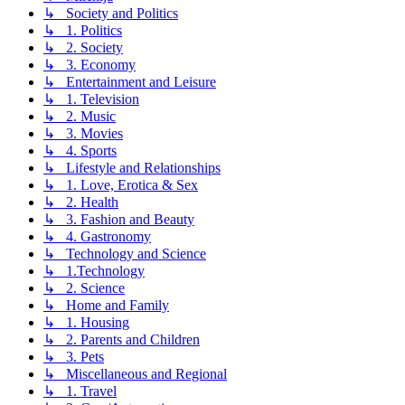
↳ Society and Politics
↳ 1. Politics
↳ 2. Society
↳ 3. Economy
↳ Entertainment and Leisure
↳ 1. Television
↳ 2. Music
↳ 3. Movies
↳ 4. Sports
↳ Lifestyle and Relationships
↳ 1. Love, Erotica & Sex
↳ 2. Health
↳ 3. Fashion and Beauty
↳ 4. Gastronomy
↳ Technology and Science
↳ 1.Technology
↳ 2. Science
↳ Home and Family
↳ 1. Housing
↳ 2. Parents and Children
↳ 3. Pets
↳ Miscellaneous and Regional
↳ 1. Travel