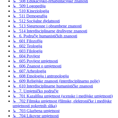
↳ 508 Edukacijsko-rehabilitacijske znanosti
↳ 509 Logopedija
↳ 510 Kineziologija
↳ 511 Demografija
↳ 512 Socijalne djelatnosti
↳ 513 Sigurnosne i obrambene znanosti
↳ 514 Interdisciplinarne društvene znanosti
↳ 6. Područje humanističkih znanosti
↳ 601 Filozofija
↳ 602 Teologija
↳ 603 Filologija
↳ 604 Povijest
↳ 605 Povijest umjetnosti
↳ 606 Znanost o umjetnosti
↳ 607 Arheologija
↳ 608 Etnologija i antropologija
↳ 609 Religijske znanosti (interdisciplinarno polje)
↳ 610 Interdisciplinarne humanističke znanosti
↳ 7. Umjetničko područje
↳ 701 Kazališna umjetnost (scenske i medijske umjetnosti)
↳ 702 Filmska umjetnost (filmske, elektroničke i medijske
umjetnosti pokretnih slika)
↳ 703 Glazbena umjetnost
↳ 704 Likovne umjetnosti