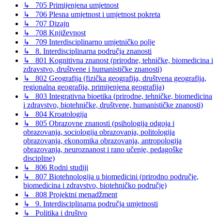
↳ 705 Primijenjena umjetnost
↳ 706 Plesna umjetnost i umjetnost pokreta
↳ 707 Dizajn
↳ 708 Književnost
↳ 709 Interdisciplinarno umjetničko polje
↳ 8. Interdisciplinarna područja znanosti
↳ 801 Kognitivna znanost (prirodne, tehničke, biomedicina i
zdravstvo, društvene i humanističke znanosti)
↳ 802 Geografija (fizička geografija, društvena geografija,
regionalna geografija, primijenjena geografija)
↳ 803 Integrativna bioetika (prirodne, tehničke, biomedicina
i zdravstvo, biotehničke, društvene, humanističke znanosti)
↳ 804 Kroatologija
↳ 805 Obrazovne znanosti (psihologija odgoja i
obrazovanja, sociologija obrazovanja, politologija
obrazovanja, ekonomika obrazovanja, antropologija
obrazovanja, neuroznanost i rano učenje, pedagoške
discipline)
↳ 806 Rodni studiji
↳ 807 Biotehnologija u biomedicini (prirodno područje,
biomedicina i zdravstvo, biotehničko područje)
↳ 808 Projektni menadžment
↳ 9. Interdisciplinarna područja umjetnosti
↳ Politika i društvo