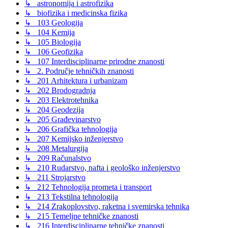
↳ astronomija i astrofizika
↳ biofizika i medicinska fizika
↳ 103 Geologija
↳ 104 Kemija
↳ 105 Biologija
↳ 106 Geofizika
↳ 107 Interdisciplinarne prirodne znanosti
↳ 2. Područje tehničkih znanosti
↳ 201 Arhitektura i urbanizam
↳ 202 Brodogradnja
↳ 203 Elektrotehnika
↳ 204 Geodezija
↳ 205 Građevinarstvo
↳ 206 Grafička tehnologija
↳ 207 Kemijsko inženjerstvo
↳ 208 Metalurgija
↳ 209 Računalstvo
↳ 210 Rudarstvo, nafta i geološko inženjerstvo
↳ 211 Strojarstvo
↳ 212 Tehnologija prometa i transport
↳ 213 Tekstilna tehnologija
↳ 214 Zrakoplovstvo, raketna i svemirska tehnika
↳ 215 Temeljne tehničke znanosti
↳ 216 Interdisciplinarne tehničke znanosti