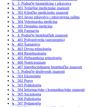
↳ 3. Područje biomedicine i zdravstva
↳ 301 Temeljne medicinske znanosti
↳ 302 Kliničke medicinske znanosti
↳ 303 Javno zdravstvo i zdravstvena zaštita
↳ 304 Veterinarska medicina
↳ 305 Dentalna medicina
↳ 306 Farmacija
↳ 4. Područje biotehničkih znanosti
↳ 401 Poljoprivreda (agronomija)
↳ 402 Šumarstvo
↳ 403 Drvna tehnologija
↳ 404 Biotehnologija
↳ 405 Prehrambena tehnologija
↳ 406 Nutricionizam
↳ 407 Interdisciplinarne biotehničke znanosti
↳ 5. Područje društvenih znanosti
↳ 501 Ekonomija
↳ 502 Pravo
↳ 503 Politologija
↳ 504 Informacijske i komunikacijske znanosti
↳ 505 Sociologija
↳ 506 Psihologija
↳ 507 Pedagogija