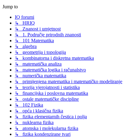
Jump to
IQ forumi
↳ HRIQ
↳ Znanost i umjetnost
↳ 1. Područje prirodnih znanosti
↳ 101 Matematika
↳ algebra
↳ geometrija i topologija
↳ kombinatorna i diskretna matematika
↳ matematička analiza
↳ matematička logika i računalstvo
↳ numerička matematika
↳ primijenjena matematika i matematičko modeliranje
↳ teorija vjerojatnosti i statistika
↳ financijska i poslovna matematika
↳ ostale matematičke discipline
↳ 102 Fizika
↳ opća i klasična fizika
↳ fizika elementarnih čestica i polja
↳ nuklearna fizika
↳ atomska i molekularna fizika
↳ fizika kondenzirane tvari