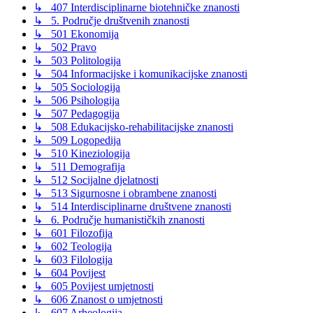
↳ 407 Interdisciplinarne biotehničke znanosti
↳ 5. Područje društvenih znanosti
↳ 501 Ekonomija
↳ 502 Pravo
↳ 503 Politologija
↳ 504 Informacijske i komunikacijske znanosti
↳ 505 Sociologija
↳ 506 Psihologija
↳ 507 Pedagogija
↳ 508 Edukacijsko-rehabilitacijske znanosti
↳ 509 Logopedija
↳ 510 Kineziologija
↳ 511 Demografija
↳ 512 Socijalne djelatnosti
↳ 513 Sigurnosne i obrambene znanosti
↳ 514 Interdisciplinarne društvene znanosti
↳ 6. Područje humanističkih znanosti
↳ 601 Filozofija
↳ 602 Teologija
↳ 603 Filologija
↳ 604 Povijest
↳ 605 Povijest umjetnosti
↳ 606 Znanost o umjetnosti
↳ 607 Arheologija