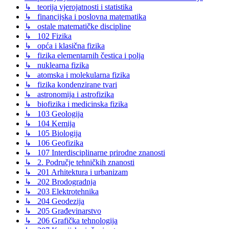
↳ teorija vjerojatnosti i statistika
↳ financijska i poslovna matematika
↳ ostale matematičke discipline
↳ 102 Fizika
↳ opća i klasična fizika
↳ fizika elementarnih čestica i polja
↳ nuklearna fizika
↳ atomska i molekularna fizika
↳ fizika kondenzirane tvari
↳ astronomija i astrofizika
↳ biofizika i medicinska fizika
↳ 103 Geologija
↳ 104 Kemija
↳ 105 Biologija
↳ 106 Geofizika
↳ 107 Interdisciplinarne prirodne znanosti
↳ 2. Područje tehničkih znanosti
↳ 201 Arhitektura i urbanizam
↳ 202 Brodogradnja
↳ 203 Elektrotehnika
↳ 204 Geodezija
↳ 205 Građevinarstvo
↳ 206 Grafička tehnologija