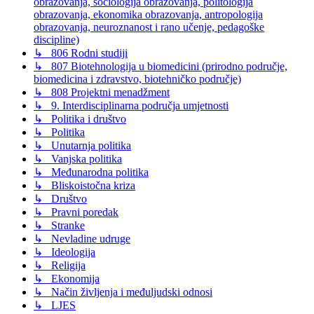
obrazovanja, sociologija obrazovanja, politologija
obrazovanja, ekonomika obrazovanja, antropologija
obrazovanja, neuroznanost i rano učenje, pedagoške
discipline)
↳ 806 Rodni studiji
↳ 807 Biotehnologija u biomedicini (prirodno područje,
biomedicina i zdravstvo, biotehničko područje)
↳ 808 Projektni menadžment
↳ 9. Interdisciplinarna područja umjetnosti
↳ Politika i društvo
↳ Politika
↳ Unutarnja politika
↳ Vanjska politika
↳ Međunarodna politika
↳ Bliskoistočna kriza
↳ Društvo
↳ Pravni poredak
↳ Stranke
↳ Nevladine udruge
↳ Ideologija
↳ Religija
↳ Ekonomija
↳ Način življenja i međuljudski odnosi
↳ LJES