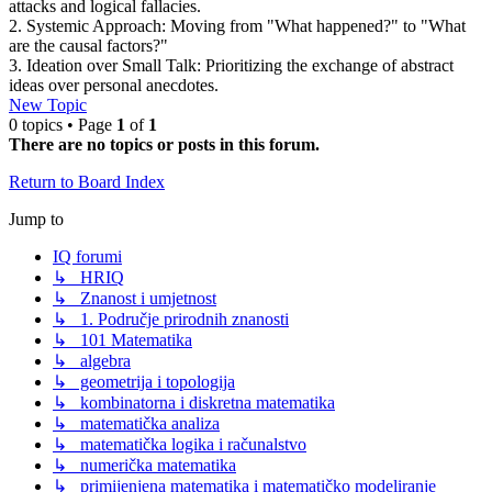
attacks and logical fallacies.
2. Systemic Approach: Moving from "What happened?" to "What
are the causal factors?"
3. Ideation over Small Talk: Prioritizing the exchange of abstract
ideas over personal anecdotes.
New Topic
0 topics • Page
1
of
1
There are no topics or posts in this forum.
Return to Board Index
Jump to
IQ forumi
↳ HRIQ
↳ Znanost i umjetnost
↳ 1. Područje prirodnih znanosti
↳ 101 Matematika
↳ algebra
↳ geometrija i topologija
↳ kombinatorna i diskretna matematika
↳ matematička analiza
↳ matematička logika i računalstvo
↳ numerička matematika
↳ primijenjena matematika i matematičko modeliranje