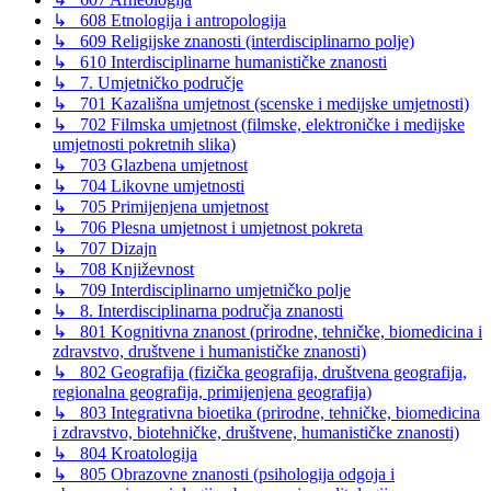
↳ 608 Etnologija i antropologija
↳ 609 Religijske znanosti (interdisciplinarno polje)
↳ 610 Interdisciplinarne humanističke znanosti
↳ 7. Umjetničko područje
↳ 701 Kazališna umjetnost (scenske i medijske umjetnosti)
↳ 702 Filmska umjetnost (filmske, elektroničke i medijske
umjetnosti pokretnih slika)
↳ 703 Glazbena umjetnost
↳ 704 Likovne umjetnosti
↳ 705 Primijenjena umjetnost
↳ 706 Plesna umjetnost i umjetnost pokreta
↳ 707 Dizajn
↳ 708 Književnost
↳ 709 Interdisciplinarno umjetničko polje
↳ 8. Interdisciplinarna područja znanosti
↳ 801 Kognitivna znanost (prirodne, tehničke, biomedicina i
zdravstvo, društvene i humanističke znanosti)
↳ 802 Geografija (fizička geografija, društvena geografija,
regionalna geografija, primijenjena geografija)
↳ 803 Integrativna bioetika (prirodne, tehničke, biomedicina
i zdravstvo, biotehničke, društvene, humanističke znanosti)
↳ 804 Kroatologija
↳ 805 Obrazovne znanosti (psihologija odgoja i