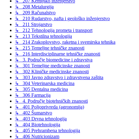
↳ 207 Kemijsko inženjerstvo
↳ 208 Metalurgija
↳ 209 Računalstvo
↳ 210 Rudarstvo, nafta i geološko inženjerstvo
↳ 211 Strojarstvo
↳ 212 Tehnologija prometa i transport
↳ 213 Tekstilna tehnologija
↳ 214 Zrakoplovstvo, raketna i svemirska tehnika
↳ 215 Temeljne tehničke znanosti
↳ 216 Interdisciplinarne tehničke znanosti
↳ 3. Područje biomedicine i zdravstva
↳ 301 Temeljne medicinske znanosti
↳ 302 Kliničke medicinske znanosti
↳ 303 Javno zdravstvo i zdravstvena zaštita
↳ 304 Veterinarska medicina
↳ 305 Dentalna medicina
↳ 306 Farmacija
↳ 4. Područje biotehničkih znanosti
↳ 401 Poljoprivreda (agronomija)
↳ 402 Šumarstvo
↳ 403 Drvna tehnologija
↳ 404 Biotehnologija
↳ 405 Prehrambena tehnologija
↳ 406 Nutricionizam