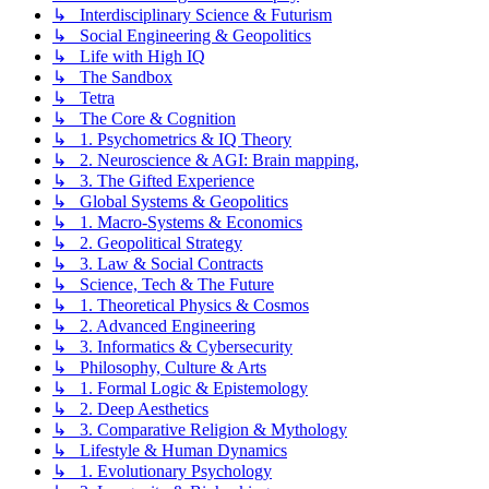
↳ Interdisciplinary Science & Futurism
↳ Social Engineering & Geopolitics
↳ Life with High IQ
↳ The Sandbox
↳ Tetra
↳ The Core & Cognition
↳ 1. Psychometrics & IQ Theory
↳ 2. Neuroscience & AGI: Brain mapping,
↳ 3. The Gifted Experience
↳ Global Systems & Geopolitics
↳ 1. Macro-Systems & Economics
↳ 2. Geopolitical Strategy
↳ 3. Law & Social Contracts
↳ Science, Tech & The Future
↳ 1. Theoretical Physics & Cosmos
↳ 2. Advanced Engineering
↳ 3. Informatics & Cybersecurity
↳ Philosophy, Culture & Arts
↳ 1. Formal Logic & Epistemology
↳ 2. Deep Aesthetics
↳ 3. Comparative Religion & Mythology
↳ Lifestyle & Human Dynamics
↳ 1. Evolutionary Psychology