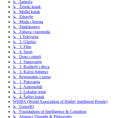
↳ Samoća
↳ Ženski kutak
↳ Muški kutak
↳ Zdravlje
↳ Moda i ljepota
↳ Sladokustvo
↳ Zabava i razonoda
↳ 1.Televizija
↳ 2. Glazba:
↳ 3. Film
↳ 4. Sport
↳ Dom i obitelj
↳ 1. Stanovanje
↳ 2. Roditelji i djeca
↳ 3. Kućni ljubimci
↳ Regionalno i razno
↳ 1. Putovanja
↳ 2. Automobili
↳ 3. Lokalne teme
↳ 4. Šaljivi kutak
WHIPA (World Association of Highly Intelligent People)
↳ GenerIQ
↳ Foundations of Intelligence & Cognition
↳ Abstract Thought & Philosophy