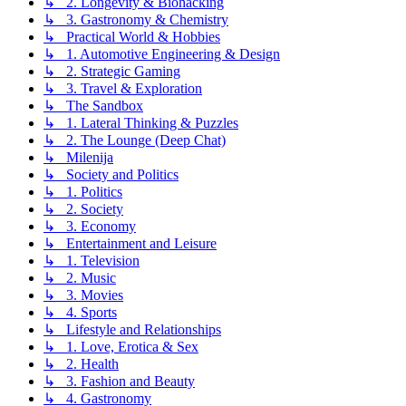
↳ 2. Longevity & Biohacking
↳ 3. Gastronomy & Chemistry
↳ Practical World & Hobbies
↳ 1. Automotive Engineering & Design
↳ 2. Strategic Gaming
↳ 3. Travel & Exploration
↳ The Sandbox
↳ 1. Lateral Thinking & Puzzles
↳ 2. The Lounge (Deep Chat)
↳ Milenija
↳ Society and Politics
↳ 1. Politics
↳ 2. Society
↳ 3. Economy
↳ Entertainment and Leisure
↳ 1. Television
↳ 2. Music
↳ 3. Movies
↳ 4. Sports
↳ Lifestyle and Relationships
↳ 1. Love, Erotica & Sex
↳ 2. Health
↳ 3. Fashion and Beauty
↳ 4. Gastronomy