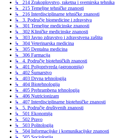
↳ 214 Zrakoplovstvo, raketna i svemirska tehnika
↳ 215 Temeljne tehničke znanosti
↳ 216 Interdisciplinarne tehničke znanosti
↳ 3. Područje biomedicine i zdravstva
↳ 301 Temeljne medicinske znanosti
↳ 302 Kliničke medicinske znanosti
↳ 303 Javno zdravstvo i zdravstvena zaštita
↳ 304 Veterinarska medicina
↳ 305 Dentalna medicina
↳ 306 Farmacija
↳ 4. Područje biotehničkih znanosti
↳ 401 Poljoprivreda (agronomija)
↳ 402 Šumarstvo
↳ 403 Drvna tehnologija
↳ 404 Biotehnologija
↳ 405 Prehrambena tehnologija
↳ 406 Nutricionizam
↳ 407 Interdisciplinarne biotehničke znanosti
↳ 5. Područje društvenih znanosti
↳ 501 Ekonomija
↳ 502 Pravo
↳ 503 Politologija
↳ 504 Informacijske i komunikacijske znanosti
↳ 505 Sociologija