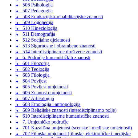
↳ 506 Psihologija
↳ 507 Pedagogija
↳ 508 Edukacijsko-rehabilitacijske znanosti
↳ 509 Logopedija
↳ 510 Kineziologija
↳ 511 Demografija
↳ 512 Socijalne djelatnosti
↳ 513 Sigurnosne i obrambene znanosti
↳ 514 Interdisciplinarne društvene znanosti
↳ 6. Područje humanističkih znanosti
↳ 601 Filozofija
↳ 602 Teologija
↳ 603 Filologija
↳ 604 Povijest
↳ 605 Povijest umjetnosti
↳ 606 Znanost o umjetnosti
↳ 607 Arheologija
↳ 608 Etnologija i antropologija
↳ 609 Religijske znanosti (interdisciplinarno polje)
↳ 610 Interdisciplinarne humanističke znanosti
↳ 7. Umjetničko područje
↳ 701 Kazališna umjetnost (scenske i medijske umjetnosti)
↳ 702 Filmska umjetnost (filmske, elektroničke i medijske