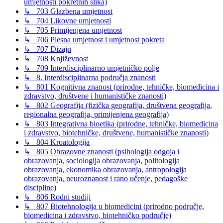
umjetnosti pokretnih slika)
↳ 703 Glazbena umjetnost
↳ 704 Likovne umjetnosti
↳ 705 Primijenjena umjetnost
↳ 706 Plesna umjetnost i umjetnost pokreta
↳ 707 Dizajn
↳ 708 Književnost
↳ 709 Interdisciplinarno umjetničko polje
↳ 8. Interdisciplinarna područja znanosti
↳ 801 Kognitivna znanost (prirodne, tehničke, biomedicina i
zdravstvo, društvene i humanističke znanosti)
↳ 802 Geografija (fizička geografija, društvena geografija,
regionalna geografija, primijenjena geografija)
↳ 803 Integrativna bioetika (prirodne, tehničke, biomedicina
i zdravstvo, biotehničke, društvene, humanističke znanosti)
↳ 804 Kroatologija
↳ 805 Obrazovne znanosti (psihologija odgoja i
obrazovanja, sociologija obrazovanja, politologija
obrazovanja, ekonomika obrazovanja, antropologija
obrazovanja, neuroznanost i rano učenje, pedagoške
discipline)
↳ 806 Rodni studiji
↳ 807 Biotehnologija u biomedicini (prirodno područje,
biomedicina i zdravstvo, biotehničko područje)