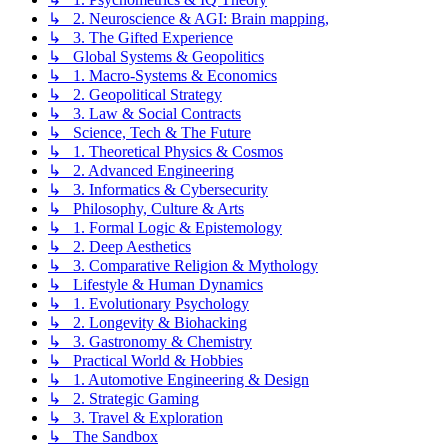
↳ 2. Neuroscience & AGI: Brain mapping,
↳ 3. The Gifted Experience
↳ Global Systems & Geopolitics
↳ 1. Macro-Systems & Economics
↳ 2. Geopolitical Strategy
↳ 3. Law & Social Contracts
↳ Science, Tech & The Future
↳ 1. Theoretical Physics & Cosmos
↳ 2. Advanced Engineering
↳ 3. Informatics & Cybersecurity
↳ Philosophy, Culture & Arts
↳ 1. Formal Logic & Epistemology
↳ 2. Deep Aesthetics
↳ 3. Comparative Religion & Mythology
↳ Lifestyle & Human Dynamics
↳ 1. Evolutionary Psychology
↳ 2. Longevity & Biohacking
↳ 3. Gastronomy & Chemistry
↳ Practical World & Hobbies
↳ 1. Automotive Engineering & Design
↳ 2. Strategic Gaming
↳ 3. Travel & Exploration
↳ The Sandbox