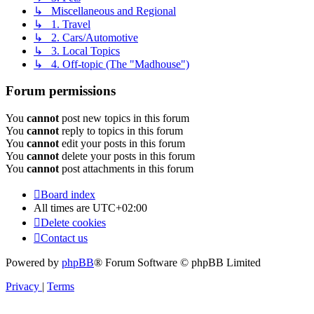
↳ Miscellaneous and Regional
↳ 1. Travel
↳ 2. Cars/Automotive
↳ 3. Local Topics
↳ 4. Off-topic (The "Madhouse")
Forum permissions
You
cannot
post new topics in this forum
You
cannot
reply to topics in this forum
You
cannot
edit your posts in this forum
You
cannot
delete your posts in this forum
You
cannot
post attachments in this forum
Board index
All times are
UTC+02:00
Delete cookies
Contact us
Powered by
phpBB
® Forum Software © phpBB Limited
Privacy
|
Terms