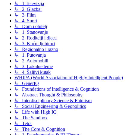
↳ 1.Televizija
↳ 2. Glazba:
↳ 3. Film
↳ 4. Sport
↳ Dom i obitelj
↳ 1. Stanovanje
↳ 2. Roditelji i djeca
↳ 3. Kućni ljubimci
↳ Regionalno i razno
↳ 1. Putovanja
↳ 2. Automobili
↳ 3. Lokalne teme
↳ 4. Šaljivi kutak
WHIPA (World Association of Highly Intelligent People)
↳ GenerIQ
↳ Foundations of Intelligence & Cognition
↳ Abstract Thought & Philosophy
↳ Interdisciplinary Science & Futurism
↳ Social Engineering & Geopolitics
↳ Life with High IQ
↳ The Sandbox
↳ Tetra
↳ The Core & Cognition
↳ 1. Psychometrics & IQ Theory