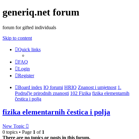
generiq.net forum
forum for gifted individuals
Skip to content
Quick links
FAQ
Login
Register
Board index
IQ forumi
HRIQ
Znanost i umjetnost
1.
Područje prirodnih znanosti
102 Fizika
fizika elementarnih
čestica i polja
fizika elementarnih čestica i polja
New Topic
0 topics • Page
1
of
1
There are no topics or posts in this forum.