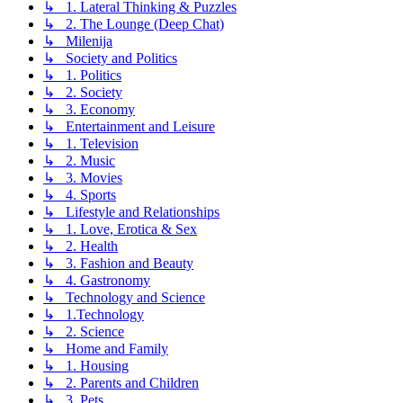
↳ 1. Lateral Thinking & Puzzles
↳ 2. The Lounge (Deep Chat)
↳ Milenija
↳ Society and Politics
↳ 1. Politics
↳ 2. Society
↳ 3. Economy
↳ Entertainment and Leisure
↳ 1. Television
↳ 2. Music
↳ 3. Movies
↳ 4. Sports
↳ Lifestyle and Relationships
↳ 1. Love, Erotica & Sex
↳ 2. Health
↳ 3. Fashion and Beauty
↳ 4. Gastronomy
↳ Technology and Science
↳ 1.Technology
↳ 2. Science
↳ Home and Family
↳ 1. Housing
↳ 2. Parents and Children
↳ 3. Pets