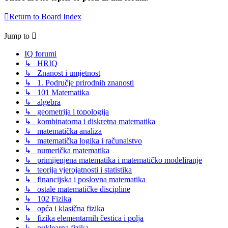
Return to Board Index
Jump to
IQ forumi
↳ HRIQ
↳ Znanost i umjetnost
↳ 1. Područje prirodnih znanosti
↳ 101 Matematika
↳ algebra
↳ geometrija i topologija
↳ kombinatorna i diskretna matematika
↳ matematička analiza
↳ matematička logika i računalstvo
↳ numerička matematika
↳ primijenjena matematika i matematičko modeliranje
↳ teorija vjerojatnosti i statistika
↳ financijska i poslovna matematika
↳ ostale matematičke discipline
↳ 102 Fizika
↳ opća i klasična fizika
↳ fizika elementarnih čestica i polja
↳ nuklearna fizika