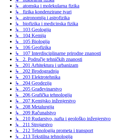
↳ atomska i molekularna fizika
↳ fizika kondenzirane tvari
↳ astronomija i astrofizika
↳ biofizika i medicinska fizika
↳ 103 Geologija
↳ 104 Kemija
↳ 105 Biologija
↳ 106 Geofizika
↳ 107 Interdisciplinarne prirodne znanosti
↳ 2. Područje tehničkih znanosti
↳ 201 Arhitektura i urbanizam
↳ 202 Brodogradnja
↳ 203 Elektrotehnika
↳ 204 Geodezija
↳ 205 Građevinarstvo
↳ 206 Grafička tehnologija
↳ 207 Kemijsko inženjerstvo
↳ 208 Metalurgija
↳ 209 Računalstvo
↳ 210 Rudarstvo, nafta i geološko inženjerstvo
↳ 211 Strojarstvo
↳ 212 Tehnologija prometa i transport
↳ 213 Tekstilna tehnologija