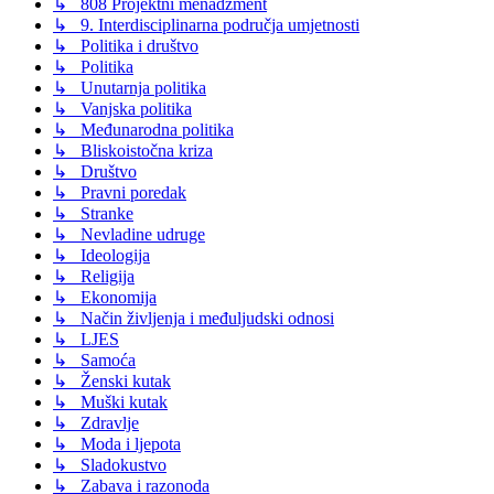
↳ 808 Projektni menadžment
↳ 9. Interdisciplinarna područja umjetnosti
↳ Politika i društvo
↳ Politika
↳ Unutarnja politika
↳ Vanjska politika
↳ Međunarodna politika
↳ Bliskoistočna kriza
↳ Društvo
↳ Pravni poredak
↳ Stranke
↳ Nevladine udruge
↳ Ideologija
↳ Religija
↳ Ekonomija
↳ Način življenja i međuljudski odnosi
↳ LJES
↳ Samoća
↳ Ženski kutak
↳ Muški kutak
↳ Zdravlje
↳ Moda i ljepota
↳ Sladokustvo
↳ Zabava i razonoda