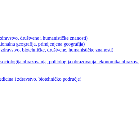
dravstvo, društvene i humanističke znanosti)
ionalna geografija, primijenjena geografija)
 zdravstvo, biotehničke, društvene, humanističke znanosti)
ociologija obrazovanja, politologija obrazovanja, ekonomika obrazovan
icina i zdravstvo, biotehničko područje)