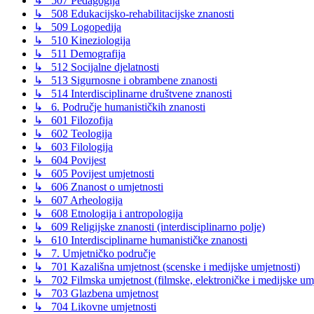
↳ 507 Pedagogija
↳ 508 Edukacijsko-rehabilitacijske znanosti
↳ 509 Logopedija
↳ 510 Kineziologija
↳ 511 Demografija
↳ 512 Socijalne djelatnosti
↳ 513 Sigurnosne i obrambene znanosti
↳ 514 Interdisciplinarne društvene znanosti
↳ 6. Područje humanističkih znanosti
↳ 601 Filozofija
↳ 602 Teologija
↳ 603 Filologija
↳ 604 Povijest
↳ 605 Povijest umjetnosti
↳ 606 Znanost o umjetnosti
↳ 607 Arheologija
↳ 608 Etnologija i antropologija
↳ 609 Religijske znanosti (interdisciplinarno polje)
↳ 610 Interdisciplinarne humanističke znanosti
↳ 7. Umjetničko područje
↳ 701 Kazališna umjetnost (scenske i medijske umjetnosti)
↳ 702 Filmska umjetnost (filmske, elektroničke i medijske umje
↳ 703 Glazbena umjetnost
↳ 704 Likovne umjetnosti