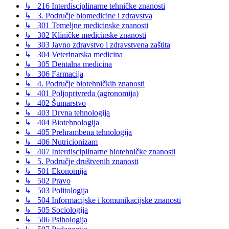
↳ 216 Interdisciplinarne tehničke znanosti
↳ 3. Područje biomedicine i zdravstva
↳ 301 Temeljne medicinske znanosti
↳ 302 Kliničke medicinske znanosti
↳ 303 Javno zdravstvo i zdravstvena zaštita
↳ 304 Veterinarska medicina
↳ 305 Dentalna medicina
↳ 306 Farmacija
↳ 4. Područje biotehničkih znanosti
↳ 401 Poljoprivreda (agronomija)
↳ 402 Šumarstvo
↳ 403 Drvna tehnologija
↳ 404 Biotehnologija
↳ 405 Prehrambena tehnologija
↳ 406 Nutricionizam
↳ 407 Interdisciplinarne biotehničke znanosti
↳ 5. Područje društvenih znanosti
↳ 501 Ekonomija
↳ 502 Pravo
↳ 503 Politologija
↳ 504 Informacijske i komunikacijske znanosti
↳ 505 Sociologija
↳ 506 Psihologija