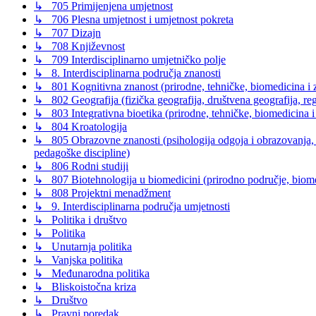
↳ 705 Primijenjena umjetnost
↳ 706 Plesna umjetnost i umjetnost pokreta
↳ 707 Dizajn
↳ 708 Književnost
↳ 709 Interdisciplinarno umjetničko polje
↳ 8. Interdisciplinarna područja znanosti
↳ 801 Kognitivna znanost (prirodne, tehničke, biomedicina i z
↳ 802 Geografija (fizička geografija, društvena geografija, reg
↳ 803 Integrativna bioetika (prirodne, tehničke, biomedicina i
↳ 804 Kroatologija
↳ 805 Obrazovne znanosti (psihologija odgoja i obrazovanja, s
pedagoške discipline)
↳ 806 Rodni studiji
↳ 807 Biotehnologija u biomedicini (prirodno područje, biomed
↳ 808 Projektni menadžment
↳ 9. Interdisciplinarna područja umjetnosti
↳ Politika i društvo
↳ Politika
↳ Unutarnja politika
↳ Vanjska politika
↳ Međunarodna politika
↳ Bliskoistočna kriza
↳ Društvo
↳ Pravni poredak