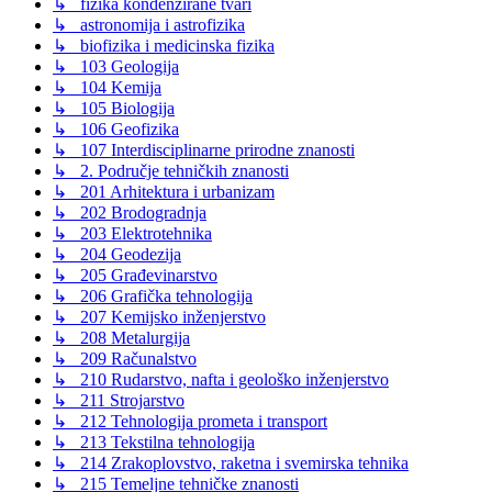
↳ fizika kondenzirane tvari
↳ astronomija i astrofizika
↳ biofizika i medicinska fizika
↳ 103 Geologija
↳ 104 Kemija
↳ 105 Biologija
↳ 106 Geofizika
↳ 107 Interdisciplinarne prirodne znanosti
↳ 2. Područje tehničkih znanosti
↳ 201 Arhitektura i urbanizam
↳ 202 Brodogradnja
↳ 203 Elektrotehnika
↳ 204 Geodezija
↳ 205 Građevinarstvo
↳ 206 Grafička tehnologija
↳ 207 Kemijsko inženjerstvo
↳ 208 Metalurgija
↳ 209 Računalstvo
↳ 210 Rudarstvo, nafta i geološko inženjerstvo
↳ 211 Strojarstvo
↳ 212 Tehnologija prometa i transport
↳ 213 Tekstilna tehnologija
↳ 214 Zrakoplovstvo, raketna i svemirska tehnika
↳ 215 Temeljne tehničke znanosti