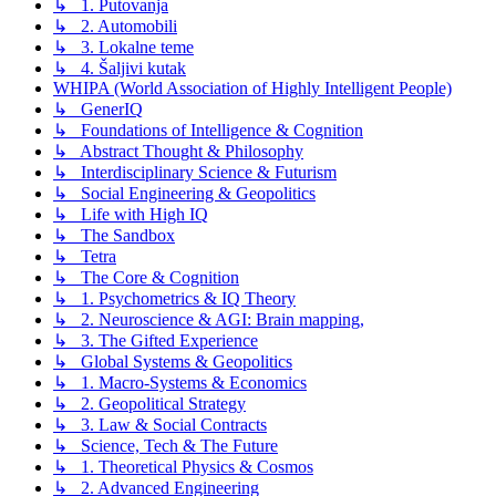
↳ 1. Putovanja
↳ 2. Automobili
↳ 3. Lokalne teme
↳ 4. Šaljivi kutak
WHIPA (World Association of Highly Intelligent People)
↳ GenerIQ
↳ Foundations of Intelligence & Cognition
↳ Abstract Thought & Philosophy
↳ Interdisciplinary Science & Futurism
↳ Social Engineering & Geopolitics
↳ Life with High IQ
↳ The Sandbox
↳ Tetra
↳ The Core & Cognition
↳ 1. Psychometrics & IQ Theory
↳ 2. Neuroscience & AGI: Brain mapping,
↳ 3. The Gifted Experience
↳ Global Systems & Geopolitics
↳ 1. Macro-Systems & Economics
↳ 2. Geopolitical Strategy
↳ 3. Law & Social Contracts
↳ Science, Tech & The Future
↳ 1. Theoretical Physics & Cosmos
↳ 2. Advanced Engineering