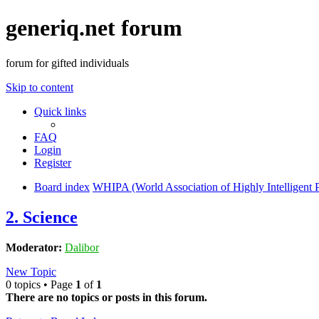
generiq.net forum
forum for gifted individuals
Skip to content
Quick links
FAQ
Login
Register
Board index
WHIPA (World Association of Highly Intelligent 
2. Science
Moderator:
Dalibor
New Topic
0 topics • Page
1
of
1
There are no topics or posts in this forum.