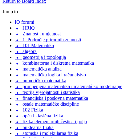
Return to Board Index
Jump to
IQ forumi
↳ HRIQ
↳ Znanost i umjetnost
↳ 1. Područje prirodnih znanosti
↳ 101 Matematika
↳ algebra
↳ geometrija i topologija
↳ kombinatorna i diskretna matematika
↳ matematička analiza
↳ matematička logika i računalstvo
↳ numerička matematika
↳ primijenjena matematika i matematičko modeliranje
↳ teorija vjerojatnosti i statistika
↳ financijska i poslovna matematika
↳ ostale matematičke discipline
↳ 102 Fizika
↳ opća i klasična fizika
↳ fizika elementarnih čestica i polja
↳ nuklearna fizika
↳ atomska i molekularna fizika