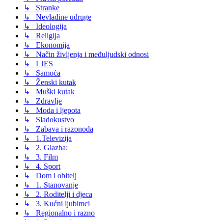
↳ Stranke
↳ Nevladine udruge
↳ Ideologija
↳ Religija
↳ Ekonomija
↳ Način življenja i međuljudski odnosi
↳ LJES
↳ Samoća
↳ Ženski kutak
↳ Muški kutak
↳ Zdravlje
↳ Moda i ljepota
↳ Sladokustvo
↳ Zabava i razonoda
↳ 1.Televizija
↳ 2. Glazba:
↳ 3. Film
↳ 4. Sport
↳ Dom i obitelj
↳ 1. Stanovanje
↳ 2. Roditelji i djeca
↳ 3. Kućni ljubimci
↳ Regionalno i razno