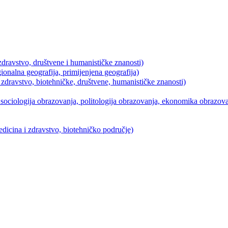
dravstvo, društvene i humanističke znanosti)
ionalna geografija, primijenjena geografija)
 zdravstvo, biotehničke, društvene, humanističke znanosti)
ociologija obrazovanja, politologija obrazovanja, ekonomika obrazovan
icina i zdravstvo, biotehničko područje)