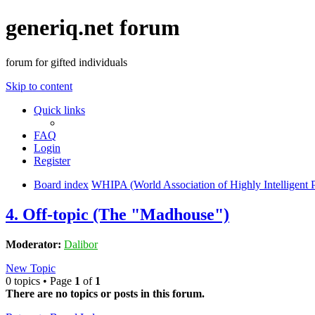
generiq.net forum
forum for gifted individuals
Skip to content
Quick links
FAQ
Login
Register
Board index
WHIPA (World Association of Highly Intelligent 
4. Off-topic (The "Madhouse")
Moderator:
Dalibor
New Topic
0 topics • Page
1
of
1
There are no topics or posts in this forum.