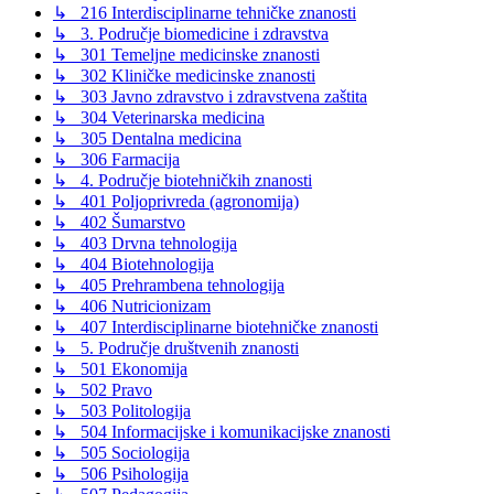
↳ 216 Interdisciplinarne tehničke znanosti
↳ 3. Područje biomedicine i zdravstva
↳ 301 Temeljne medicinske znanosti
↳ 302 Kliničke medicinske znanosti
↳ 303 Javno zdravstvo i zdravstvena zaštita
↳ 304 Veterinarska medicina
↳ 305 Dentalna medicina
↳ 306 Farmacija
↳ 4. Područje biotehničkih znanosti
↳ 401 Poljoprivreda (agronomija)
↳ 402 Šumarstvo
↳ 403 Drvna tehnologija
↳ 404 Biotehnologija
↳ 405 Prehrambena tehnologija
↳ 406 Nutricionizam
↳ 407 Interdisciplinarne biotehničke znanosti
↳ 5. Područje društvenih znanosti
↳ 501 Ekonomija
↳ 502 Pravo
↳ 503 Politologija
↳ 504 Informacijske i komunikacijske znanosti
↳ 505 Sociologija
↳ 506 Psihologija