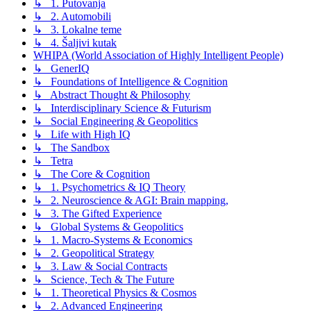
↳ 1. Putovanja
↳ 2. Automobili
↳ 3. Lokalne teme
↳ 4. Šaljivi kutak
WHIPA (World Association of Highly Intelligent People)
↳ GenerIQ
↳ Foundations of Intelligence & Cognition
↳ Abstract Thought & Philosophy
↳ Interdisciplinary Science & Futurism
↳ Social Engineering & Geopolitics
↳ Life with High IQ
↳ The Sandbox
↳ Tetra
↳ The Core & Cognition
↳ 1. Psychometrics & IQ Theory
↳ 2. Neuroscience & AGI: Brain mapping,
↳ 3. The Gifted Experience
↳ Global Systems & Geopolitics
↳ 1. Macro-Systems & Economics
↳ 2. Geopolitical Strategy
↳ 3. Law & Social Contracts
↳ Science, Tech & The Future
↳ 1. Theoretical Physics & Cosmos
↳ 2. Advanced Engineering