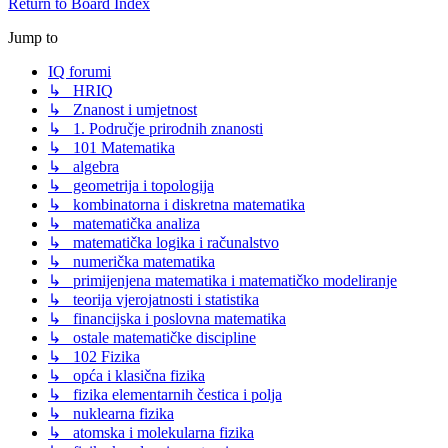
Return to Board Index
Jump to
IQ forumi
↳ HRIQ
↳ Znanost i umjetnost
↳ 1. Područje prirodnih znanosti
↳ 101 Matematika
↳ algebra
↳ geometrija i topologija
↳ kombinatorna i diskretna matematika
↳ matematička analiza
↳ matematička logika i računalstvo
↳ numerička matematika
↳ primijenjena matematika i matematičko modeliranje
↳ teorija vjerojatnosti i statistika
↳ financijska i poslovna matematika
↳ ostale matematičke discipline
↳ 102 Fizika
↳ opća i klasična fizika
↳ fizika elementarnih čestica i polja
↳ nuklearna fizika
↳ atomska i molekularna fizika