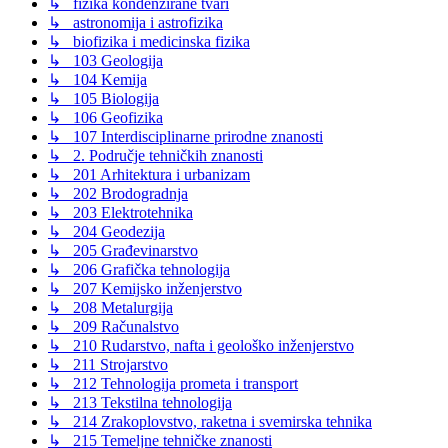
↳ fizika kondenzirane tvari
↳ astronomija i astrofizika
↳ biofizika i medicinska fizika
↳ 103 Geologija
↳ 104 Kemija
↳ 105 Biologija
↳ 106 Geofizika
↳ 107 Interdisciplinarne prirodne znanosti
↳ 2. Područje tehničkih znanosti
↳ 201 Arhitektura i urbanizam
↳ 202 Brodogradnja
↳ 203 Elektrotehnika
↳ 204 Geodezija
↳ 205 Građevinarstvo
↳ 206 Grafička tehnologija
↳ 207 Kemijsko inženjerstvo
↳ 208 Metalurgija
↳ 209 Računalstvo
↳ 210 Rudarstvo, nafta i geološko inženjerstvo
↳ 211 Strojarstvo
↳ 212 Tehnologija prometa i transport
↳ 213 Tekstilna tehnologija
↳ 214 Zrakoplovstvo, raketna i svemirska tehnika
↳ 215 Temeljne tehničke znanosti