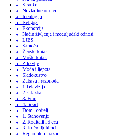
↳ Stranke
↳ Nevladine udruge
↳ Ideologija
↳ Religija
↳ Ekonomija
↳ Način življenja i međuljudski odnosi
↳ LJES
↳ Samoća
↳ Ženski kutak
↳ Muški kutak
↳ Zdravlje
↳ Moda i ljepota
↳ Sladokustvo
↳ Zabava i razonoda
↳ 1.Televizija
↳ 2. Glazba:
↳ 3. Film
↳ 4. Sport
↳ Dom i obitelj
↳ 1. Stanovanje
↳ 2. Roditelji i djeca
↳ 3. Kućni ljubimci
↳ Regionalno i razno