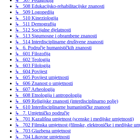
↳ 507 Pedagogija
↳ 508 Edukacijsko-rehabilitacijske znanosti
↳ 509 Logopedija
↳ 510 Kineziologija
↳ 511 Demografija
↳ 512 Socijalne djelatnosti
↳ 513 Sigurnosne i obrambene znanosti
↳ 514 Interdisciplinarne društvene znanosti
↳ 6. Područje humanističkih znanosti
↳ 601 Filozofija
↳ 602 Teologija
↳ 603 Filologija
↳ 604 Povijest
↳ 605 Povijest umjetnosti
↳ 606 Znanost o umjetnosti
↳ 607 Arheologija
↳ 608 Etnologija i antropologija
↳ 609 Religijske znanosti (interdisciplinarno polje)
↳ 610 Interdisciplinarne humanističke znanosti
↳ 7. Umjetničko područje
↳ 701 Kazališna umjetnost (scenske i medijske umjetnosti)
↳ 702 Filmska umjetnost (filmske, elektroničke i medijske umje
↳ 703 Glazbena umjetnost
↳ 704 Likovne umjetnosti