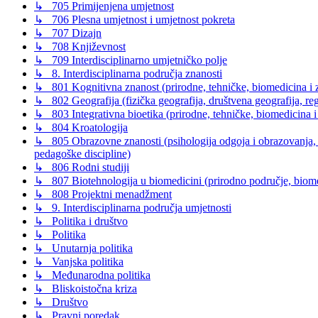
↳ 705 Primijenjena umjetnost
↳ 706 Plesna umjetnost i umjetnost pokreta
↳ 707 Dizajn
↳ 708 Književnost
↳ 709 Interdisciplinarno umjetničko polje
↳ 8. Interdisciplinarna područja znanosti
↳ 801 Kognitivna znanost (prirodne, tehničke, biomedicina i z
↳ 802 Geografija (fizička geografija, društvena geografija, reg
↳ 803 Integrativna bioetika (prirodne, tehničke, biomedicina i
↳ 804 Kroatologija
↳ 805 Obrazovne znanosti (psihologija odgoja i obrazovanja, s
pedagoške discipline)
↳ 806 Rodni studiji
↳ 807 Biotehnologija u biomedicini (prirodno područje, biomed
↳ 808 Projektni menadžment
↳ 9. Interdisciplinarna područja umjetnosti
↳ Politika i društvo
↳ Politika
↳ Unutarnja politika
↳ Vanjska politika
↳ Međunarodna politika
↳ Bliskoistočna kriza
↳ Društvo
↳ Pravni poredak