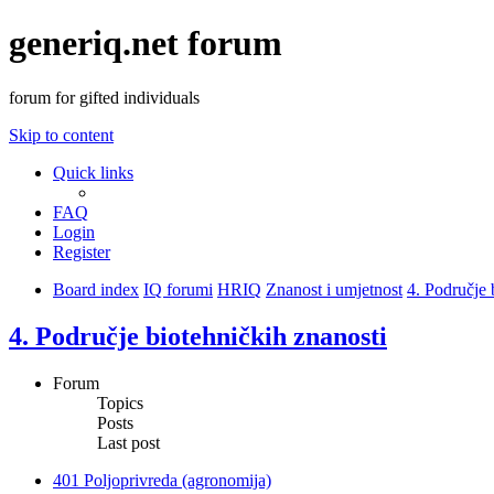
generiq.net forum
forum for gifted individuals
Skip to content
Quick links
FAQ
Login
Register
Board index
IQ forumi
HRIQ
Znanost i umjetnost
4. Područje 
4. Područje biotehničkih znanosti
Forum
Topics
Posts
Last post
401 Poljoprivreda (agronomija)