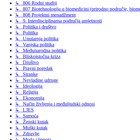
↳ 806 Rodni studiji
↳ 807 Biotehnologija u biomedicini (prirodno područje, biomed
↳ 808 Projektni menadžment
↳ 9. Interdisciplinarna područja umjetnosti
↳ Politika i društvo
↳ Politika
↳ Unutarnja politika
↳ Vanjska politika
↳ Međunarodna politika
↳ Bliskoistočna kriza
↳ Društvo
↳ Pravni poredak
↳ Stranke
↳ Nevladine udruge
↳ Ideologija
↳ Religija
↳ Ekonomija
↳ Način življenja i međuljudski odnosi
↳ LJES
↳ Samoća
↳ Ženski kutak
↳ Muški kutak
↳ Zdravlje
↳ Moda i ljepota