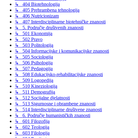
↳ 404 Biotehnologija
↳ 405 Prehrambena tehnologija
↳ 406 Nutricionizam
↳ 407 Interdisciplinarne biotehničke znanosti
↳ 5. Područje društvenih znanosti
↳ 501 Ekonomija
↳ 502 Pravo
↳ 503 Politologija
↳ 504 Informacijske i komunikacijske znanosti
↳ 505 Sociologija
↳ 506 Psihologija
↳ 507 Pedagogija
↳ 508 Edukacijsko-rehabilitacijske znanosti
↳ 509 Logopedija
↳ 510 Kineziologija
↳ 511 Demografija
↳ 512 Socijalne djelatnosti
↳ 513 Sigurnosne i obrambene znanosti
↳ 514 Interdisciplinarne društvene znanosti
↳ 6. Područje humanističkih znanosti
↳ 601 Filozofija
↳ 602 Teologija
↳ 603 Filologija