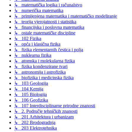
↳ matematička logika i računalstvo
↳ numerička matematika
↳ primijenjena matematika i matematičko modeliranje
↳ teorija vjerojatnosti i statistika
↳ financijska i poslovna matematika
↳ ostale matematičke discipline
↳ 102 Fizika
↳ opća i klasična fizika
↳ fizika elementarnih čestica i polja
↳ nuklearna fizika
↳ atomska i molekularna fizika
↳ fizika kondenzirane tvari
↳ astronomija i astrofizika
↳ biofizika i medicinska fizika
↳ 103 Geologija
↳ 104 Kemija
↳ 105 Biologija
↳ 106 Geofizika
↳ 107 Interdisciplinarne prirodne znanosti
↳ 2. Područje tehničkih znanosti
↳ 201 Arhitektura i urbanizam
↳ 202 Brodogradnja
↳ 203 Elektrotehnika