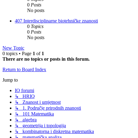
0
Posts
No posts
407 Interdisciplinarne biotehničke znanosti
0
Topics
0
Posts
No posts
New Topic
0 topics • Page
1
of
1
There are no topics or posts in this forum.
Return to Board Index
Jump to
IQ forumi
↳ HRIQ
↳ Znanost i umjetnost
↳ 1. Područje prirodnih znanosti
↳ 101 Matematika
↳ algebra
↳ geometrija i topologija
↳ kombinatorna i diskretna matematika
↳ matematička analiza