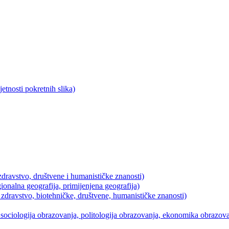
tnosti pokretnih slika)
dravstvo, društvene i humanističke znanosti)
ionalna geografija, primijenjena geografija)
 zdravstvo, biotehničke, društvene, humanističke znanosti)
ociologija obrazovanja, politologija obrazovanja, ekonomika obrazovan