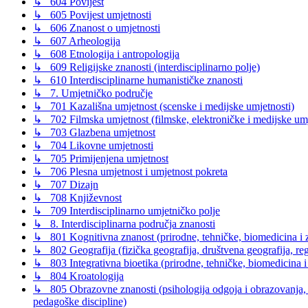
↳ 604 Povijest
↳ 605 Povijest umjetnosti
↳ 606 Znanost o umjetnosti
↳ 607 Arheologija
↳ 608 Etnologija i antropologija
↳ 609 Religijske znanosti (interdisciplinarno polje)
↳ 610 Interdisciplinarne humanističke znanosti
↳ 7. Umjetničko područje
↳ 701 Kazališna umjetnost (scenske i medijske umjetnosti)
↳ 702 Filmska umjetnost (filmske, elektroničke i medijske umje
↳ 703 Glazbena umjetnost
↳ 704 Likovne umjetnosti
↳ 705 Primijenjena umjetnost
↳ 706 Plesna umjetnost i umjetnost pokreta
↳ 707 Dizajn
↳ 708 Književnost
↳ 709 Interdisciplinarno umjetničko polje
↳ 8. Interdisciplinarna područja znanosti
↳ 801 Kognitivna znanost (prirodne, tehničke, biomedicina i z
↳ 802 Geografija (fizička geografija, društvena geografija, reg
↳ 803 Integrativna bioetika (prirodne, tehničke, biomedicina i
↳ 804 Kroatologija
↳ 805 Obrazovne znanosti (psihologija odgoja i obrazovanja, s
pedagoške discipline)