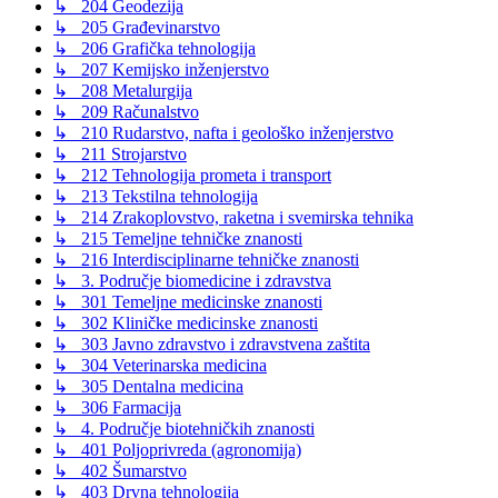
↳ 204 Geodezija
↳ 205 Građevinarstvo
↳ 206 Grafička tehnologija
↳ 207 Kemijsko inženjerstvo
↳ 208 Metalurgija
↳ 209 Računalstvo
↳ 210 Rudarstvo, nafta i geološko inženjerstvo
↳ 211 Strojarstvo
↳ 212 Tehnologija prometa i transport
↳ 213 Tekstilna tehnologija
↳ 214 Zrakoplovstvo, raketna i svemirska tehnika
↳ 215 Temeljne tehničke znanosti
↳ 216 Interdisciplinarne tehničke znanosti
↳ 3. Područje biomedicine i zdravstva
↳ 301 Temeljne medicinske znanosti
↳ 302 Kliničke medicinske znanosti
↳ 303 Javno zdravstvo i zdravstvena zaštita
↳ 304 Veterinarska medicina
↳ 305 Dentalna medicina
↳ 306 Farmacija
↳ 4. Područje biotehničkih znanosti
↳ 401 Poljoprivreda (agronomija)
↳ 402 Šumarstvo
↳ 403 Drvna tehnologija