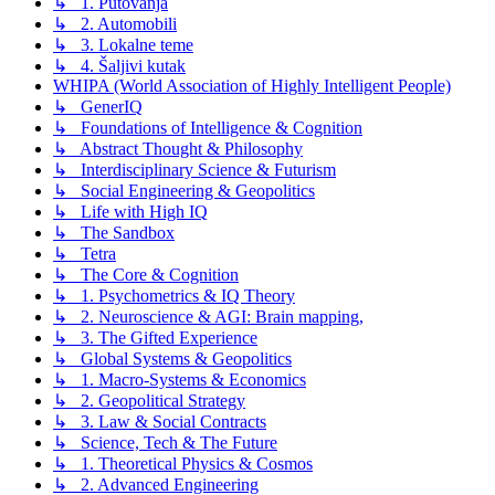
↳ 1. Putovanja
↳ 2. Automobili
↳ 3. Lokalne teme
↳ 4. Šaljivi kutak
WHIPA (World Association of Highly Intelligent People)
↳ GenerIQ
↳ Foundations of Intelligence & Cognition
↳ Abstract Thought & Philosophy
↳ Interdisciplinary Science & Futurism
↳ Social Engineering & Geopolitics
↳ Life with High IQ
↳ The Sandbox
↳ Tetra
↳ The Core & Cognition
↳ 1. Psychometrics & IQ Theory
↳ 2. Neuroscience & AGI: Brain mapping,
↳ 3. The Gifted Experience
↳ Global Systems & Geopolitics
↳ 1. Macro-Systems & Economics
↳ 2. Geopolitical Strategy
↳ 3. Law & Social Contracts
↳ Science, Tech & The Future
↳ 1. Theoretical Physics & Cosmos
↳ 2. Advanced Engineering