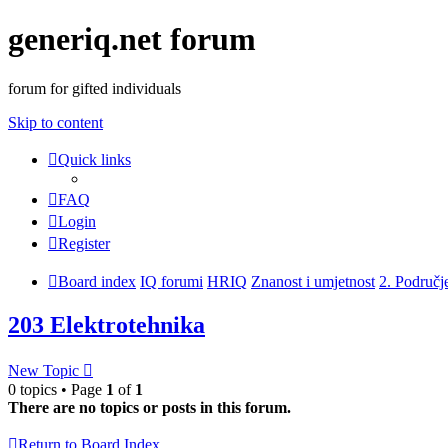
generiq.net forum
forum for gifted individuals
Skip to content
Quick links
FAQ
Login
Register
Board index
IQ forumi
HRIQ
Znanost i umjetnost
2. Područj
203 Elektrotehnika
New Topic
0 topics • Page
1
of
1
There are no topics or posts in this forum.
Return to Board Index