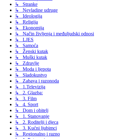
↳ Stranke
↳ Nevladine udruge
↳ Ideologija
↳ Religija
↳ Ekonomija
↳ Način življenja i međuljudski odnosi
↳ LJES
↳ Samoća
↳ Ženski kutak
↳ Muški kutak
↳ Zdravlje
↳ Moda i ljepota
↳ Sladokustvo
↳ Zabava i razonoda
↳ 1.Televizija
↳ 2. Glazba:
↳ 3. Film
↳ 4. Sport
↳ Dom i obitelj
↳ 1. Stanovanje
↳ 2. Roditelji i djeca
↳ 3. Kućni ljubimci
↳ Regionalno i razno