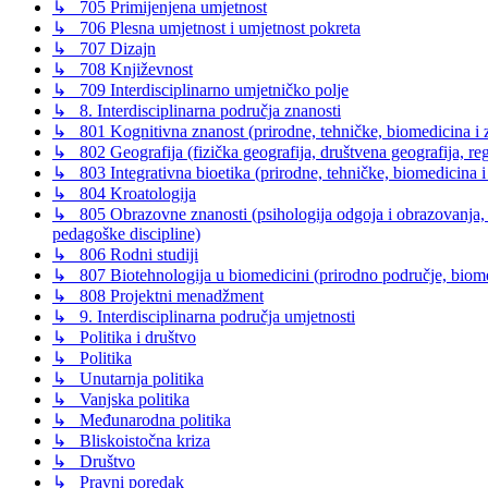
↳ 705 Primijenjena umjetnost
↳ 706 Plesna umjetnost i umjetnost pokreta
↳ 707 Dizajn
↳ 708 Književnost
↳ 709 Interdisciplinarno umjetničko polje
↳ 8. Interdisciplinarna područja znanosti
↳ 801 Kognitivna znanost (prirodne, tehničke, biomedicina i z
↳ 802 Geografija (fizička geografija, društvena geografija, reg
↳ 803 Integrativna bioetika (prirodne, tehničke, biomedicina i
↳ 804 Kroatologija
↳ 805 Obrazovne znanosti (psihologija odgoja i obrazovanja, s
pedagoške discipline)
↳ 806 Rodni studiji
↳ 807 Biotehnologija u biomedicini (prirodno područje, biomed
↳ 808 Projektni menadžment
↳ 9. Interdisciplinarna područja umjetnosti
↳ Politika i društvo
↳ Politika
↳ Unutarnja politika
↳ Vanjska politika
↳ Međunarodna politika
↳ Bliskoistočna kriza
↳ Društvo
↳ Pravni poredak