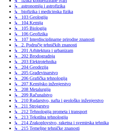
↳ fizika kondenzirane tvari
↳ astronomija i astrofizika
↳ biofizika i medicinska fizika
↳ 103 Geologija
↳ 104 Kemija
↳ 105 Biologija
↳ 106 Geofizika
↳ 107 Interdisciplinarne prirodne znanosti
↳ 2. Područje tehničkih znanosti
↳ 201 Arhitektura i urbanizam
↳ 202 Brodogradnja
↳ 203 Elektrotehnika
↳ 204 Geodezija
↳ 205 Građevinarstvo
↳ 206 Grafička tehnologija
↳ 207 Kemijsko inženjerstvo
↳ 208 Metalurgija
↳ 209 Računalstvo
↳ 210 Rudarstvo, nafta i geološko inženjerstvo
↳ 211 Strojarstvo
↳ 212 Tehnologija prometa i transport
↳ 213 Tekstilna tehnologija
↳ 214 Zrakoplovstvo, raketna i svemirska tehnika
↳ 215 Temeljne tehničke znanosti