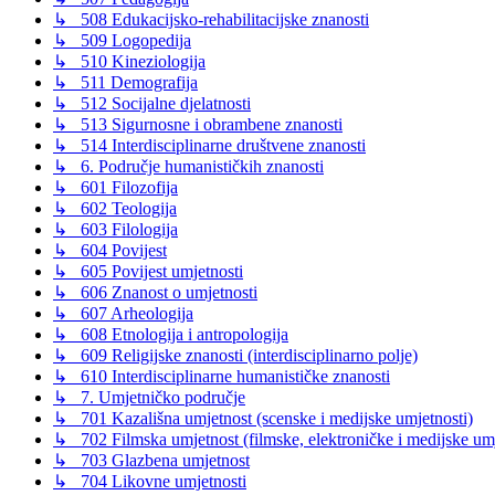
↳ 508 Edukacijsko-rehabilitacijske znanosti
↳ 509 Logopedija
↳ 510 Kineziologija
↳ 511 Demografija
↳ 512 Socijalne djelatnosti
↳ 513 Sigurnosne i obrambene znanosti
↳ 514 Interdisciplinarne društvene znanosti
↳ 6. Područje humanističkih znanosti
↳ 601 Filozofija
↳ 602 Teologija
↳ 603 Filologija
↳ 604 Povijest
↳ 605 Povijest umjetnosti
↳ 606 Znanost o umjetnosti
↳ 607 Arheologija
↳ 608 Etnologija i antropologija
↳ 609 Religijske znanosti (interdisciplinarno polje)
↳ 610 Interdisciplinarne humanističke znanosti
↳ 7. Umjetničko područje
↳ 701 Kazališna umjetnost (scenske i medijske umjetnosti)
↳ 702 Filmska umjetnost (filmske, elektroničke i medijske umje
↳ 703 Glazbena umjetnost
↳ 704 Likovne umjetnosti