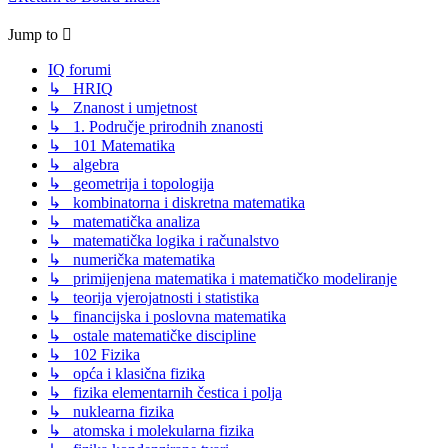
Jump to
IQ forumi
↳ HRIQ
↳ Znanost i umjetnost
↳ 1. Područje prirodnih znanosti
↳ 101 Matematika
↳ algebra
↳ geometrija i topologija
↳ kombinatorna i diskretna matematika
↳ matematička analiza
↳ matematička logika i računalstvo
↳ numerička matematika
↳ primijenjena matematika i matematičko modeliranje
↳ teorija vjerojatnosti i statistika
↳ financijska i poslovna matematika
↳ ostale matematičke discipline
↳ 102 Fizika
↳ opća i klasična fizika
↳ fizika elementarnih čestica i polja
↳ nuklearna fizika
↳ atomska i molekularna fizika