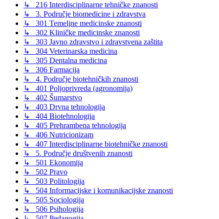
↳ 216 Interdisciplinarne tehničke znanosti
↳ 3. Područje biomedicine i zdravstva
↳ 301 Temeljne medicinske znanosti
↳ 302 Kliničke medicinske znanosti
↳ 303 Javno zdravstvo i zdravstvena zaštita
↳ 304 Veterinarska medicina
↳ 305 Dentalna medicina
↳ 306 Farmacija
↳ 4. Područje biotehničkih znanosti
↳ 401 Poljoprivreda (agronomija)
↳ 402 Šumarstvo
↳ 403 Drvna tehnologija
↳ 404 Biotehnologija
↳ 405 Prehrambena tehnologija
↳ 406 Nutricionizam
↳ 407 Interdisciplinarne biotehničke znanosti
↳ 5. Područje društvenih znanosti
↳ 501 Ekonomija
↳ 502 Pravo
↳ 503 Politologija
↳ 504 Informacijske i komunikacijske znanosti
↳ 505 Sociologija
↳ 506 Psihologija
↳ 507 Pedagogija