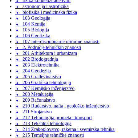
↳ fizika kondenzirane tvari
↳ astronomija i astrofizika
↳ biofizika i medicinska fizika
↳ 103 Geologija
↳ 104 Kemija
↳ 105 Biologija
↳ 106 Geofizika
↳ 107 Interdisciplinarne prirodne znanosti
↳ 2. Područje tehničkih znanosti
↳ 201 Arhitektura i urbanizam
↳ 202 Brodogradnja
↳ 203 Elektrotehnika
↳ 204 Geodezija
↳ 205 Građevinarstvo
↳ 206 Grafička tehnologija
↳ 207 Kemijsko inženjerstvo
↳ 208 Metalurgija
↳ 209 Računalstvo
↳ 210 Rudarstvo, nafta i geološko inženjerstvo
↳ 211 Strojarstvo
↳ 212 Tehnologija prometa i transport
↳ 213 Tekstilna tehnologija
↳ 214 Zrakoplovstvo, raketna i svemirska tehnika
↳ 215 Temeljne tehničke znanosti