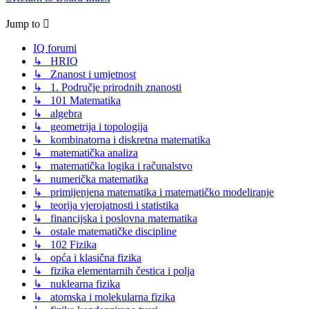
Jump to
IQ forumi
↳ HRIQ
↳ Znanost i umjetnost
↳ 1. Područje prirodnih znanosti
↳ 101 Matematika
↳ algebra
↳ geometrija i topologija
↳ kombinatorna i diskretna matematika
↳ matematička analiza
↳ matematička logika i računalstvo
↳ numerička matematika
↳ primijenjena matematika i matematičko modeliranje
↳ teorija vjerojatnosti i statistika
↳ financijska i poslovna matematika
↳ ostale matematičke discipline
↳ 102 Fizika
↳ opća i klasična fizika
↳ fizika elementarnih čestica i polja
↳ nuklearna fizika
↳ atomska i molekularna fizika