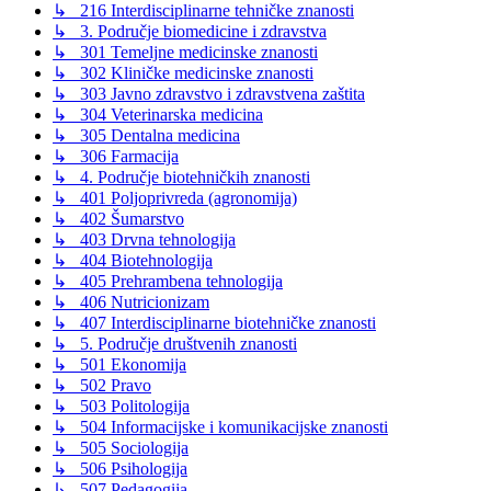
↳ 216 Interdisciplinarne tehničke znanosti
↳ 3. Područje biomedicine i zdravstva
↳ 301 Temeljne medicinske znanosti
↳ 302 Kliničke medicinske znanosti
↳ 303 Javno zdravstvo i zdravstvena zaštita
↳ 304 Veterinarska medicina
↳ 305 Dentalna medicina
↳ 306 Farmacija
↳ 4. Područje biotehničkih znanosti
↳ 401 Poljoprivreda (agronomija)
↳ 402 Šumarstvo
↳ 403 Drvna tehnologija
↳ 404 Biotehnologija
↳ 405 Prehrambena tehnologija
↳ 406 Nutricionizam
↳ 407 Interdisciplinarne biotehničke znanosti
↳ 5. Područje društvenih znanosti
↳ 501 Ekonomija
↳ 502 Pravo
↳ 503 Politologija
↳ 504 Informacijske i komunikacijske znanosti
↳ 505 Sociologija
↳ 506 Psihologija
↳ 507 Pedagogija