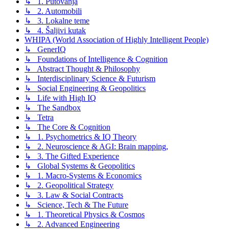
↳ 1. Putovanja
↳ 2. Automobili
↳ 3. Lokalne teme
↳ 4. Šaljivi kutak
WHIPA (World Association of Highly Intelligent People)
↳ GenerIQ
↳ Foundations of Intelligence & Cognition
↳ Abstract Thought & Philosophy
↳ Interdisciplinary Science & Futurism
↳ Social Engineering & Geopolitics
↳ Life with High IQ
↳ The Sandbox
↳ Tetra
↳ The Core & Cognition
↳ 1. Psychometrics & IQ Theory
↳ 2. Neuroscience & AGI: Brain mapping,
↳ 3. The Gifted Experience
↳ Global Systems & Geopolitics
↳ 1. Macro-Systems & Economics
↳ 2. Geopolitical Strategy
↳ 3. Law & Social Contracts
↳ Science, Tech & The Future
↳ 1. Theoretical Physics & Cosmos
↳ 2. Advanced Engineering