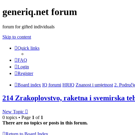
generiq.net forum
forum for gifted individuals
Skip to content
Quick links
FAQ
Login
Register
Board index
IQ forumi
HRIQ
Znanost i umjetnost
2. Područj
214 Zrakoplovstvo, raketna i svemirska te
New Topic
0 topics • Page
1
of
1
There are no topics or posts in this forum.
Return to Board Index