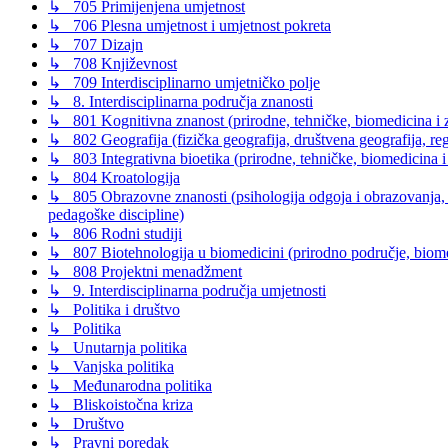
↳ 705 Primijenjena umjetnost
↳ 706 Plesna umjetnost i umjetnost pokreta
↳ 707 Dizajn
↳ 708 Književnost
↳ 709 Interdisciplinarno umjetničko polje
↳ 8. Interdisciplinarna područja znanosti
↳ 801 Kognitivna znanost (prirodne, tehničke, biomedicina i z
↳ 802 Geografija (fizička geografija, društvena geografija, reg
↳ 803 Integrativna bioetika (prirodne, tehničke, biomedicina i
↳ 804 Kroatologija
↳ 805 Obrazovne znanosti (psihologija odgoja i obrazovanja, s
pedagoške discipline)
↳ 806 Rodni studiji
↳ 807 Biotehnologija u biomedicini (prirodno područje, biomed
↳ 808 Projektni menadžment
↳ 9. Interdisciplinarna područja umjetnosti
↳ Politika i društvo
↳ Politika
↳ Unutarnja politika
↳ Vanjska politika
↳ Međunarodna politika
↳ Bliskoistočna kriza
↳ Društvo
↳ Pravni poredak