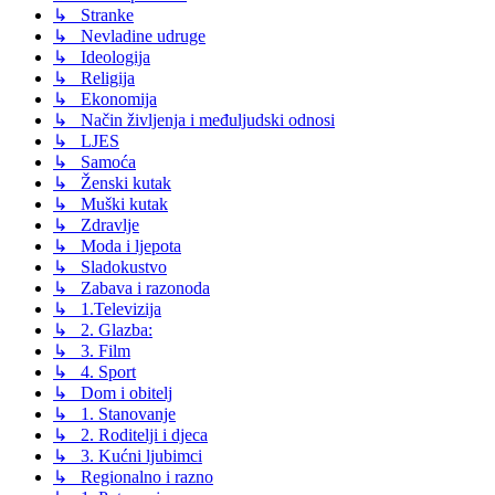
↳ Stranke
↳ Nevladine udruge
↳ Ideologija
↳ Religija
↳ Ekonomija
↳ Način življenja i međuljudski odnosi
↳ LJES
↳ Samoća
↳ Ženski kutak
↳ Muški kutak
↳ Zdravlje
↳ Moda i ljepota
↳ Sladokustvo
↳ Zabava i razonoda
↳ 1.Televizija
↳ 2. Glazba:
↳ 3. Film
↳ 4. Sport
↳ Dom i obitelj
↳ 1. Stanovanje
↳ 2. Roditelji i djeca
↳ 3. Kućni ljubimci
↳ Regionalno i razno