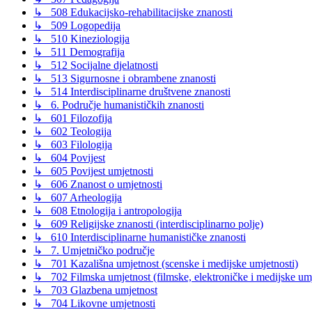
↳ 508 Edukacijsko-rehabilitacijske znanosti
↳ 509 Logopedija
↳ 510 Kineziologija
↳ 511 Demografija
↳ 512 Socijalne djelatnosti
↳ 513 Sigurnosne i obrambene znanosti
↳ 514 Interdisciplinarne društvene znanosti
↳ 6. Područje humanističkih znanosti
↳ 601 Filozofija
↳ 602 Teologija
↳ 603 Filologija
↳ 604 Povijest
↳ 605 Povijest umjetnosti
↳ 606 Znanost o umjetnosti
↳ 607 Arheologija
↳ 608 Etnologija i antropologija
↳ 609 Religijske znanosti (interdisciplinarno polje)
↳ 610 Interdisciplinarne humanističke znanosti
↳ 7. Umjetničko područje
↳ 701 Kazališna umjetnost (scenske i medijske umjetnosti)
↳ 702 Filmska umjetnost (filmske, elektroničke i medijske umje
↳ 703 Glazbena umjetnost
↳ 704 Likovne umjetnosti