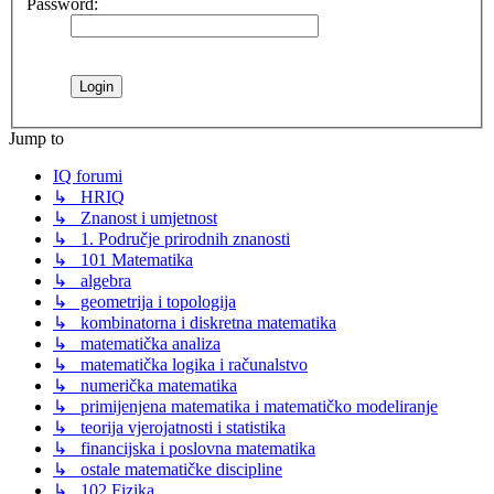
Password:
Jump to
IQ forumi
↳ HRIQ
↳ Znanost i umjetnost
↳ 1. Područje prirodnih znanosti
↳ 101 Matematika
↳ algebra
↳ geometrija i topologija
↳ kombinatorna i diskretna matematika
↳ matematička analiza
↳ matematička logika i računalstvo
↳ numerička matematika
↳ primijenjena matematika i matematičko modeliranje
↳ teorija vjerojatnosti i statistika
↳ financijska i poslovna matematika
↳ ostale matematičke discipline
↳ 102 Fizika