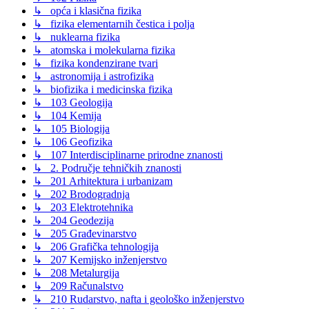
↳ opća i klasična fizika
↳ fizika elementarnih čestica i polja
↳ nuklearna fizika
↳ atomska i molekularna fizika
↳ fizika kondenzirane tvari
↳ astronomija i astrofizika
↳ biofizika i medicinska fizika
↳ 103 Geologija
↳ 104 Kemija
↳ 105 Biologija
↳ 106 Geofizika
↳ 107 Interdisciplinarne prirodne znanosti
↳ 2. Područje tehničkih znanosti
↳ 201 Arhitektura i urbanizam
↳ 202 Brodogradnja
↳ 203 Elektrotehnika
↳ 204 Geodezija
↳ 205 Građevinarstvo
↳ 206 Grafička tehnologija
↳ 207 Kemijsko inženjerstvo
↳ 208 Metalurgija
↳ 209 Računalstvo
↳ 210 Rudarstvo, nafta i geološko inženjerstvo