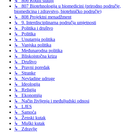
↳ 806 Rodni studiji
↳ 807 Biotehnologija u biomedicini (prirodno područje,
biomedicina i zdravstvo, biotehničko područje)
↳ 808 Projektni menadžment
↳ 9. Interdisciplinarna područja umjetnosti
↳ Politika i društvo
↳ Politika
↳ Unutarnja politika
↳ Vanjska politika
↳ Međunarodna politika
↳ Bliskoistočna kriza
↳ Društvo
↳ Pravni poredak
↳ Stranke
↳ Nevladine udruge
↳ Ideologija
↳ Religija
↳ Ekonomija
↳ Način življenja i međuljudski odnosi
↳ LJES
↳ Samoća
↳ Ženski kutak
↳ Muški kutak
↳ Zdravlje