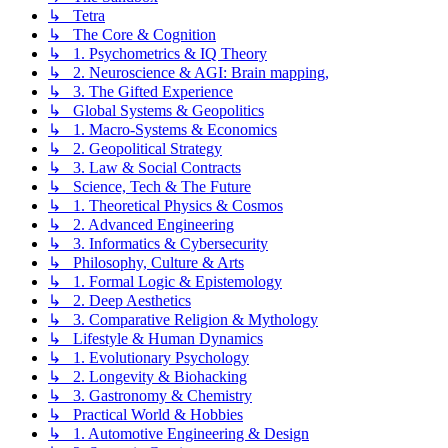
↳ Tetra
↳ The Core & Cognition
↳ 1. Psychometrics & IQ Theory
↳ 2. Neuroscience & AGI: Brain mapping,
↳ 3. The Gifted Experience
↳ Global Systems & Geopolitics
↳ 1. Macro-Systems & Economics
↳ 2. Geopolitical Strategy
↳ 3. Law & Social Contracts
↳ Science, Tech & The Future
↳ 1. Theoretical Physics & Cosmos
↳ 2. Advanced Engineering
↳ 3. Informatics & Cybersecurity
↳ Philosophy, Culture & Arts
↳ 1. Formal Logic & Epistemology
↳ 2. Deep Aesthetics
↳ 3. Comparative Religion & Mythology
↳ Lifestyle & Human Dynamics
↳ 1. Evolutionary Psychology
↳ 2. Longevity & Biohacking
↳ 3. Gastronomy & Chemistry
↳ Practical World & Hobbies
↳ 1. Automotive Engineering & Design