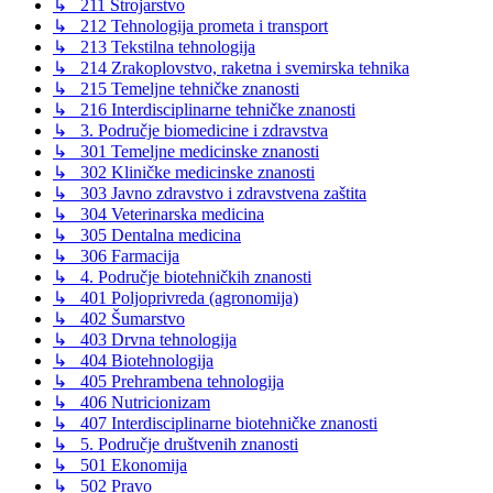
↳ 211 Strojarstvo
↳ 212 Tehnologija prometa i transport
↳ 213 Tekstilna tehnologija
↳ 214 Zrakoplovstvo, raketna i svemirska tehnika
↳ 215 Temeljne tehničke znanosti
↳ 216 Interdisciplinarne tehničke znanosti
↳ 3. Područje biomedicine i zdravstva
↳ 301 Temeljne medicinske znanosti
↳ 302 Kliničke medicinske znanosti
↳ 303 Javno zdravstvo i zdravstvena zaštita
↳ 304 Veterinarska medicina
↳ 305 Dentalna medicina
↳ 306 Farmacija
↳ 4. Područje biotehničkih znanosti
↳ 401 Poljoprivreda (agronomija)
↳ 402 Šumarstvo
↳ 403 Drvna tehnologija
↳ 404 Biotehnologija
↳ 405 Prehrambena tehnologija
↳ 406 Nutricionizam
↳ 407 Interdisciplinarne biotehničke znanosti
↳ 5. Područje društvenih znanosti
↳ 501 Ekonomija
↳ 502 Pravo