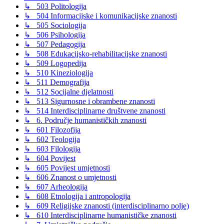
↳ 503 Politologija
↳ 504 Informacijske i komunikacijske znanosti
↳ 505 Sociologija
↳ 506 Psihologija
↳ 507 Pedagogija
↳ 508 Edukacijsko-rehabilitacijske znanosti
↳ 509 Logopedija
↳ 510 Kineziologija
↳ 511 Demografija
↳ 512 Socijalne djelatnosti
↳ 513 Sigurnosne i obrambene znanosti
↳ 514 Interdisciplinarne društvene znanosti
↳ 6. Područje humanističkih znanosti
↳ 601 Filozofija
↳ 602 Teologija
↳ 603 Filologija
↳ 604 Povijest
↳ 605 Povijest umjetnosti
↳ 606 Znanost o umjetnosti
↳ 607 Arheologija
↳ 608 Etnologija i antropologija
↳ 609 Religijske znanosti (interdisciplinarno polje)
↳ 610 Interdisciplinarne humanističke znanosti