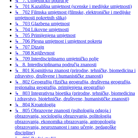
↳ 7. Umjetničko područje
↳ 701 Kazališna umjetnost (scenske i medijske umjetnosti)
↳ 702 Filmska umjetnost (filmske, elektroničke i medijske
umjetnosti pokretnih slika)
↳ 703 Glazbena umjetnost
↳ 704 Likovne umjetnosti
↳ 705 Primijenjena umjetnost
↳ 706 Plesna umjetnost i umjetnost pokreta
↳ 707 Dizajn
↳ 708 Književnost
↳ 709 Interdisciplinarno umjetničko polje
↳ 8. Interdisciplinarna područja znanosti
↳ 801 Kognitivna znanost (prirodne, tehničke, biomedicina i
zdravstvo, društvene i humanističke znanosti)
↳ 802 Geografija (fizička geografija, društvena geografija,
regionalna geografija, primijenjena geografija)
↳ 803 Integrativna bioetika (prirodne, tehničke, biomedicina
i zdravstvo, biotehničke, društvene, humanističke znanosti)
↳ 804 Kroatologija
↳ 805 Obrazovne znanosti (psihologija odgoja i
obrazovanja, sociologija obrazovanja, politologija
obrazovanja, ekonomika obrazovanja, antropologija
obrazovanja, neuroznanost i rano učenje, pedagoške
discipline)