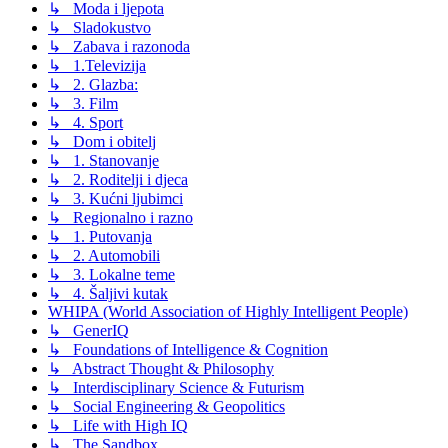
↳ Moda i ljepota
↳ Sladokustvo
↳ Zabava i razonoda
↳ 1.Televizija
↳ 2. Glazba:
↳ 3. Film
↳ 4. Sport
↳ Dom i obitelj
↳ 1. Stanovanje
↳ 2. Roditelji i djeca
↳ 3. Kućni ljubimci
↳ Regionalno i razno
↳ 1. Putovanja
↳ 2. Automobili
↳ 3. Lokalne teme
↳ 4. Šaljivi kutak
WHIPA (World Association of Highly Intelligent People)
↳ GenerIQ
↳ Foundations of Intelligence & Cognition
↳ Abstract Thought & Philosophy
↳ Interdisciplinary Science & Futurism
↳ Social Engineering & Geopolitics
↳ Life with High IQ
↳ The Sandbox