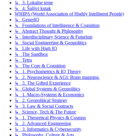
↳ 3. Lokalne teme
↳ 4. Šaljivi kutak
WHIPA (World Association of Highly Intelligent People)
↳ GenerIQ
↳ Foundations of Intelligence & Cognition
↳ Abstract Thought & Philosophy
↳ Interdisciplinary Science & Futurism
↳ Social Engineering & Geopolitics
↳ Life with High IQ
↳ The Sandbox
↳ Tetra
↳ The Core & Cognition
↳ 1. Psychometrics & IQ Theory
↳ 2. Neuroscience & AGI: Brain mapping,
↳ 3. The Gifted Experience
↳ Global Systems & Geopolitics
↳ 1. Macro-Systems & Economics
↳ 2. Geopolitical Strategy
↳ 3. Law & Social Contracts
↳ Science, Tech & The Future
↳ 1. Theoretical Physics & Cosmos
↳ 2. Advanced Engineering
↳ 3. Informatics & Cybersecurity
↳ Philosophy, Culture & Arts