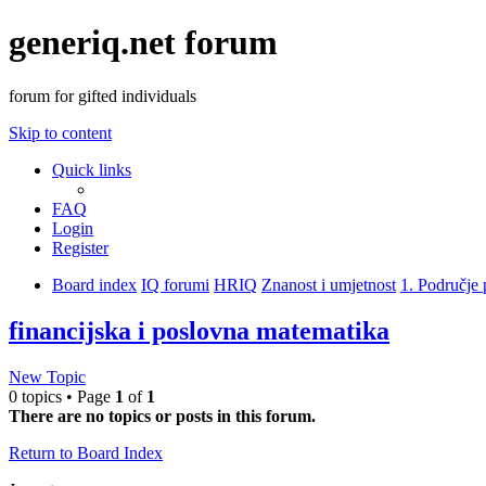
generiq.net forum
forum for gifted individuals
Skip to content
Quick links
FAQ
Login
Register
Board index
IQ forumi
HRIQ
Znanost i umjetnost
1. Područje 
financijska i poslovna matematika
New Topic
0 topics • Page
1
of
1
There are no topics or posts in this forum.
Return to Board Index