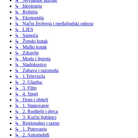
↳ Nevladine udruge
↳ Ideologija
↳ Religija
↳ Ekonomija
↳ Način življenja i međuljudski odnosi
↳ LJES
↳ Samoća
↳ Ženski kutak
↳ Muški kutak
↳ Zdravlje
↳ Moda i ljepota
↳ Sladokustvo
↳ Zabava i razonoda
↳ 1.Televizija
↳ 2. Glazba:
↳ 3. Film
↳ 4. Sport
↳ Dom i obitelj
↳ 1. Stanovanje
↳ 2. Roditelji i djeca
↳ 3. Kućni ljubimci
↳ Regionalno i razno
↳ 1. Putovanja
↳ 2. Automobili