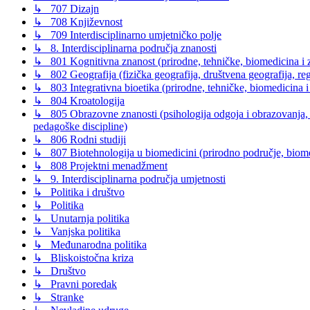
↳ 707 Dizajn
↳ 708 Književnost
↳ 709 Interdisciplinarno umjetničko polje
↳ 8. Interdisciplinarna područja znanosti
↳ 801 Kognitivna znanost (prirodne, tehničke, biomedicina i z
↳ 802 Geografija (fizička geografija, društvena geografija, reg
↳ 803 Integrativna bioetika (prirodne, tehničke, biomedicina i
↳ 804 Kroatologija
↳ 805 Obrazovne znanosti (psihologija odgoja i obrazovanja, s
pedagoške discipline)
↳ 806 Rodni studiji
↳ 807 Biotehnologija u biomedicini (prirodno područje, biomed
↳ 808 Projektni menadžment
↳ 9. Interdisciplinarna područja umjetnosti
↳ Politika i društvo
↳ Politika
↳ Unutarnja politika
↳ Vanjska politika
↳ Međunarodna politika
↳ Bliskoistočna kriza
↳ Društvo
↳ Pravni poredak
↳ Stranke