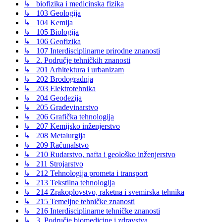
↳ biofizika i medicinska fizika
↳ 103 Geologija
↳ 104 Kemija
↳ 105 Biologija
↳ 106 Geofizika
↳ 107 Interdisciplinarne prirodne znanosti
↳ 2. Područje tehničkih znanosti
↳ 201 Arhitektura i urbanizam
↳ 202 Brodogradnja
↳ 203 Elektrotehnika
↳ 204 Geodezija
↳ 205 Građevinarstvo
↳ 206 Grafička tehnologija
↳ 207 Kemijsko inženjerstvo
↳ 208 Metalurgija
↳ 209 Računalstvo
↳ 210 Rudarstvo, nafta i geološko inženjerstvo
↳ 211 Strojarstvo
↳ 212 Tehnologija prometa i transport
↳ 213 Tekstilna tehnologija
↳ 214 Zrakoplovstvo, raketna i svemirska tehnika
↳ 215 Temeljne tehničke znanosti
↳ 216 Interdisciplinarne tehničke znanosti
↳ 3. Područje biomedicine i zdravstva