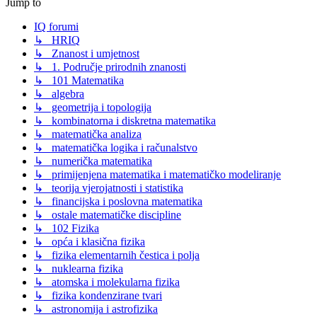
Jump to
IQ forumi
↳ HRIQ
↳ Znanost i umjetnost
↳ 1. Područje prirodnih znanosti
↳ 101 Matematika
↳ algebra
↳ geometrija i topologija
↳ kombinatorna i diskretna matematika
↳ matematička analiza
↳ matematička logika i računalstvo
↳ numerička matematika
↳ primijenjena matematika i matematičko modeliranje
↳ teorija vjerojatnosti i statistika
↳ financijska i poslovna matematika
↳ ostale matematičke discipline
↳ 102 Fizika
↳ opća i klasična fizika
↳ fizika elementarnih čestica i polja
↳ nuklearna fizika
↳ atomska i molekularna fizika
↳ fizika kondenzirane tvari
↳ astronomija i astrofizika