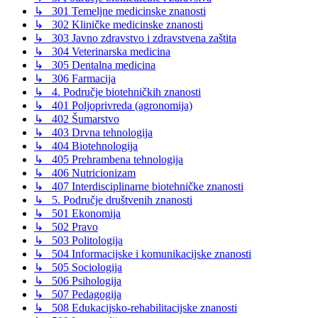
↳ 301 Temeljne medicinske znanosti
↳ 302 Kliničke medicinske znanosti
↳ 303 Javno zdravstvo i zdravstvena zaštita
↳ 304 Veterinarska medicina
↳ 305 Dentalna medicina
↳ 306 Farmacija
↳ 4. Područje biotehničkih znanosti
↳ 401 Poljoprivreda (agronomija)
↳ 402 Šumarstvo
↳ 403 Drvna tehnologija
↳ 404 Biotehnologija
↳ 405 Prehrambena tehnologija
↳ 406 Nutricionizam
↳ 407 Interdisciplinarne biotehničke znanosti
↳ 5. Područje društvenih znanosti
↳ 501 Ekonomija
↳ 502 Pravo
↳ 503 Politologija
↳ 504 Informacijske i komunikacijske znanosti
↳ 505 Sociologija
↳ 506 Psihologija
↳ 507 Pedagogija
↳ 508 Edukacijsko-rehabilitacijske znanosti