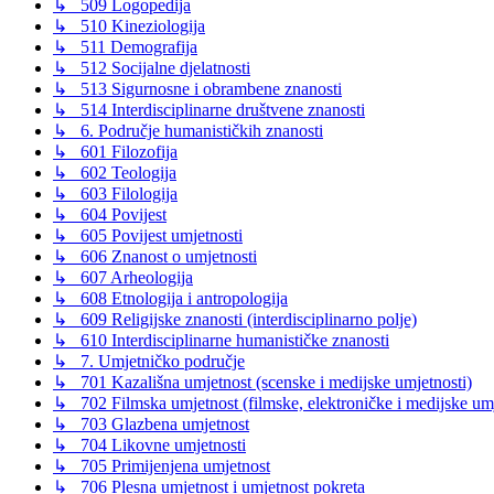
↳ 509 Logopedija
↳ 510 Kineziologija
↳ 511 Demografija
↳ 512 Socijalne djelatnosti
↳ 513 Sigurnosne i obrambene znanosti
↳ 514 Interdisciplinarne društvene znanosti
↳ 6. Područje humanističkih znanosti
↳ 601 Filozofija
↳ 602 Teologija
↳ 603 Filologija
↳ 604 Povijest
↳ 605 Povijest umjetnosti
↳ 606 Znanost o umjetnosti
↳ 607 Arheologija
↳ 608 Etnologija i antropologija
↳ 609 Religijske znanosti (interdisciplinarno polje)
↳ 610 Interdisciplinarne humanističke znanosti
↳ 7. Umjetničko područje
↳ 701 Kazališna umjetnost (scenske i medijske umjetnosti)
↳ 702 Filmska umjetnost (filmske, elektroničke i medijske umje
↳ 703 Glazbena umjetnost
↳ 704 Likovne umjetnosti
↳ 705 Primijenjena umjetnost
↳ 706 Plesna umjetnost i umjetnost pokreta