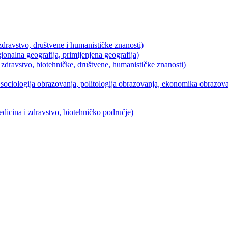
dravstvo, društvene i humanističke znanosti)
ionalna geografija, primijenjena geografija)
 zdravstvo, biotehničke, društvene, humanističke znanosti)
ociologija obrazovanja, politologija obrazovanja, ekonomika obrazovan
icina i zdravstvo, biotehničko područje)